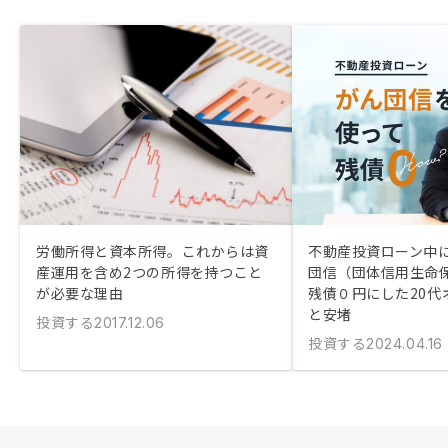
労働所得と資本所得。これからは資
不動産投資ローン中
産運用を含め2つの所得を持つこと
団信（団体信用生命
が必要な理由
残債０円にした20代
と安堵
投資する
2017.12.06
投資する
2024.04.16