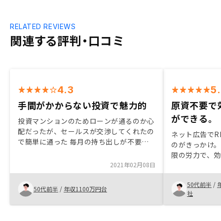
RELATED REVIEWS
関連する評判・口コミ
4.3
5
手間がかからない投資で魅力的
原資不要で
ができる。
投資マンションのためローンが通るのか心
配だったが、セールスが交渉してくれたの
ネット広告でR
で簡単に通った 毎月の持ち出しが不要な
のがきっかけ。
物件を紹介してもらえ、管理もアプリでで
限の労力で、
きるので手間がかからず投資を始められた
2021年02月08日
と考えて投資
アプリの収支は固定資産税なども管理でき
ども合理的で
るようになると楽で良い マネーフォワー
50代前半
/
いと考えた。
50代前半
/
年収1100万円台
ドと連携して欲しい
社
でのすべての
る点も魅力的
済時の手数料