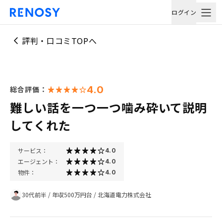
ログイン
評判・口コミTOPへ
4.0
総合評価：
難しい話を一つ一つ噛み砕いて説明
してくれた
サービス：
4.0
エージェント：
4.0
物件：
4.0
30代前半
/
年収500万円台
/
北海道電力株式会社