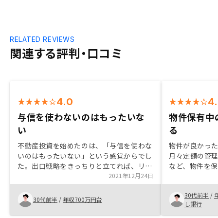
RELATED REVIEWS
関連する評判・口コミ
4.0
4
与信を使わないのはもったいな
物件保有中
い
る
不動産投資を始めたのは、「与信を使わな
物件が良かった
いのはもったいない」という感覚からでし
月々定額の管
た。出口戦略をきっちりと立てれば、リス
など、物件を
クなく資産運用できると感じたので投資を
2021年12月24日
厚いのも非常
決めました。あとは、その手続きや管理の
仲介手数料が
30代前半
/
簡便さも決め手でした。購入した以上は都
がること、物
30代前半
/
年収700万円台
し銀行
度ごとに状況を確認する必要があるので、
ィーなのも良
それが手軽にアプリでできるというのは魅