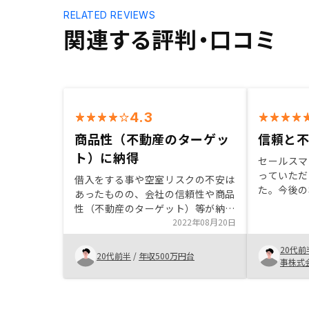
RELATED REVIEWS
関連する評判・口コミ
4.3
商品性（不動産のターゲッ
信頼と
ト）に納得
セールスマ
っていただ
借入をする事や空室リスクの不安は
た。今後の
あったものの、会社の信頼性や商品
はないであ
性（不動産のターゲット）等が納得
決めました
のいくものだった為購入を決めた。
2022年08月20日
ますので、
営業担当者と契約担当者の対応も親
る会社やセ
20代前
切かつ分かりやすく丁寧だった為、
20代前半
/
年収500万円台
した上での
事株式
信頼感を感じれた。