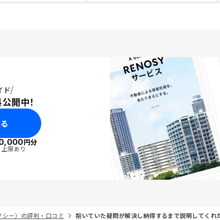
イド
料公開中！
みる
0,000
円分
・上限あり
リノシー）の評判・口コミ
抱いていた疑問が解決し納得するまで説明してくれ