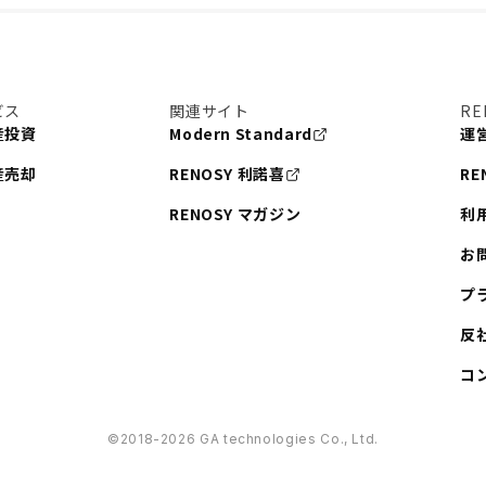
ビス
関連サイト
RE
産投資
Modern Standard
運
産売却
RENOSY 利諾喜
RE
RENOSY マガジン
利
お
プ
反
コ
©︎2018-2026 GA technologies Co., Ltd.