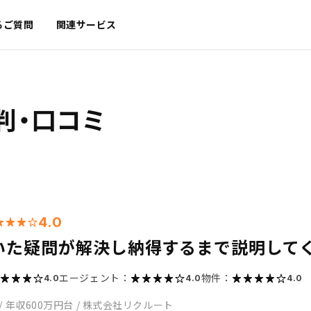
るご質問
関連サービス
判・口コミ
4.0
いた疑問が解決し納得するまで説明して
エージェント：
物件：
4.0
4.0
4.0
/
年収600万円台
/
株式会社リクルート