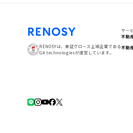
サー
不動
RENOSYは、東証グロース上場企業である
不動
GA technologiesが運営しています。