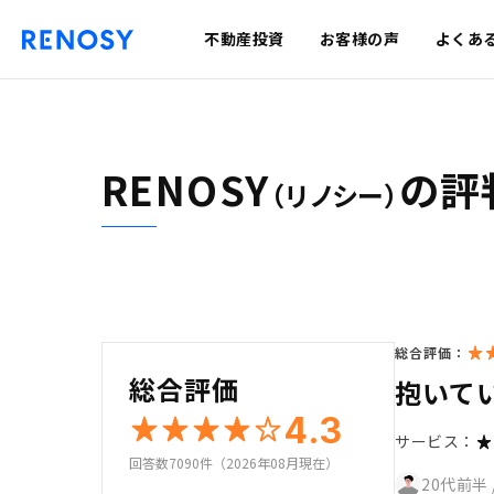
不動産投資
お客様の声
よくあ
RENOSY
の評
（リノシー）
総合評価：
総合評価
抱いて
4.3
サービス：
回答数7090件（2026年08月現在）
20代前半