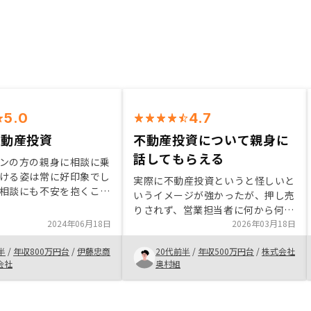
5.0
4.7
不動産投資
不動産投資について親身に
話してもらえる
ンの方の親身に相談に乗
ける姿は常に好印象でし
実際に不動産投資というと怪しいと
相談にも不安を抱くこと
いうイメージが強かったが、押し売
ろうと思えた為、購入を
りされず、営業担当者に何から何ま
。色々不動産会社はあり
2024年06月18日
で詳しく説明していただき、理解す
2026年03月18日
妥協する事なく信頼でき
ることができた。リスクヘッジとし
ールスマンの方にお会い
半
/
年収800万円台
/
伊藤忠商
20代前半
/
年収500万円台
/
株式会社
て不動産投資を始めました。今後も
購入をお勧め致します。
会社
奥村組
資金に余裕が出たら追加で購入した
いです。