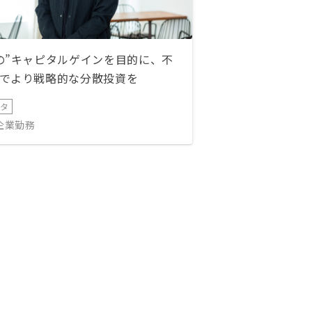
の”キャピタルゲインを目的に、不
でより戦略的な分散投資を
ータ
IT企業勤務