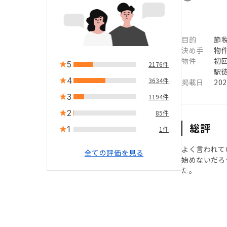
目的
節
決め手
物
物件
初
5
2176件
駅徒
4
3634件
掲載日
20
3
1194件
2
85件
総評
1
1件
よく言われて
全ての評価を見る
始めないだろ
た。