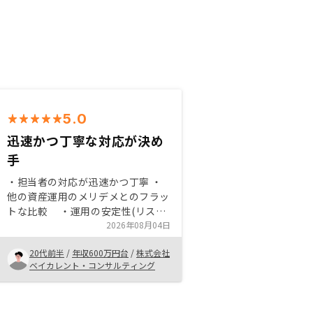
5.0
迅速かつ丁寧な対応が決め
手
・担当者の対応が迅速かつ丁寧 ・
他の資産運用のメリデメとのフラッ
トな比較 ・運用の安定性(リスク
の少なさ) ・インフレ対策 ・保
2026年08月04日
証の充実(空室、設備、原状回復費
20代前半
/
年収600万円台
/
株式会社
等) ・ローンのレバレッジによる
ベイカレント・コンサルティング
収益性 ・