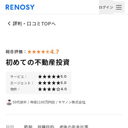
ログイン
評判・口コミTOPへ
4.7
総合評価：
初めての不動産投資
サービス：
5.0
エージェント：
5.0
物件：
4.0
50代前半
/
年収1100万円台
/
キヤノン株式会社
目的
節税、 投機目的、 老後の年金対策