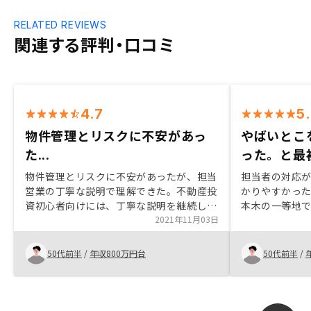
RELATED REVIEWS
関連する評判・口コミ
4.7
5
物件管理とリスクに不安があっ
やばいとこ
た...
った。と最
物件管理とリスクに不安があったが、担当
担当者の対応
営業の丁寧な説明で理解できた。不動産投
かりやすかっ
資初心者向けには、丁寧な説明を継続して
本木の一等地
いただければと思います。
2021年11月03日
ら信用できる
ンストップサ
リニューアル
50代前半
/
年収800万円台
50代前半
/
しているとの
た。