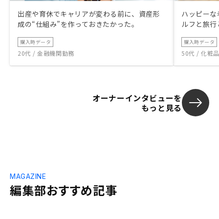
出産や育休でキャリアが変わる前に、資産形
ハッピーな
成の“仕組み”を作っておきたかった。
ルフと旅行
購入時データ
購入時データ
20代 / 金融機関勤務
50代 / 化
オーナーインタビューを
もっと見る
MAGAZINE
編集部おすすめ記事