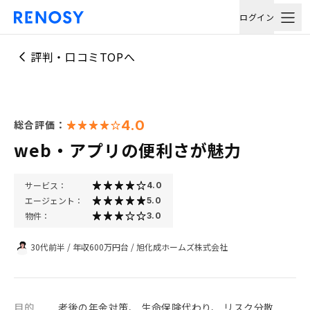
ログイン
評判・口コミTOPへ
4.0
総合評価：
web・アプリの便利さが魅力
サービス：
4.0
エージェント：
5.0
物件：
3.0
30代前半
/
年収600万円台
/
旭化成ホームズ株式会社
目的
老後の年金対策、 生命保険代わり、 リスク分散