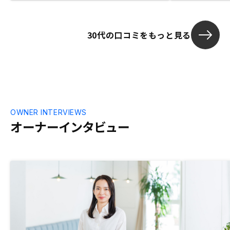
solved complex business problems. 私
てタテカンサ
の代表である竹内幸太は、これまで扱った
いただけたの
中で最高の営業担当者兼不動産業者でし
日々の中で中
30代の口コミをもっと見る
た。 7人以上の不動産業者を利用し、他の
しい中、解釈
多くの日本の不動産業者と連絡を取り合っ
ぐに対応するこ
た彼は、間違いなく一流でした。勤勉で、
件を所持する
敏感で、理解され、複雑なビジネス上の問
(管理していた
題を解決しました。
んを選択した
ートを頂いて
ます。
OWNER INTERVIEWS
オーナーインタビュー