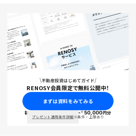
不動産投資はじめてガイド
RENOSY会員限定で無料公開中！
まずは資料をみてみる
※
初回面談で
ポイント
50,000
円分
PayPay
プレゼント適用条件詳細
※条件・上限あり