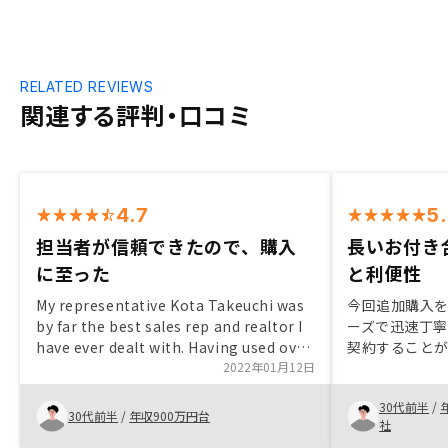
RELATED REVIEWS
関連する評判・口コミ
4.7
5
担当者が信頼できたので、購入
長いお付き
に至った
と利便性
My representative Kota Takeuchi was
今回追加購入を
by far the best sales rep and realtor I
ーズで迅速丁
have ever dealt with. Having used over
契約することが
7 realtors and been in touch with
2022年01月12日
のペーパーで
many other Japanese realtors, he was
がアプリです
30代前半
/
definitely top-notch. Diligent,
入っています。
30代前半
/
年収900万円台
社
responsive, and understood and
難く感じたの