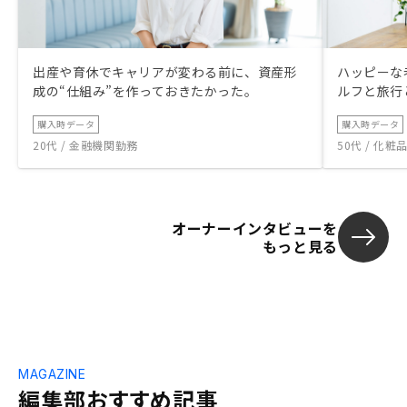
出産や育休でキャリアが変わる前に、資産形
ハッピーな
成の“仕組み”を作っておきたかった。
ルフと旅行
購入時データ
購入時データ
20代 / 金融機関勤務
50代 / 化
オーナーインタビューを
もっと見る
MAGAZINE
編集部おすすめ記事