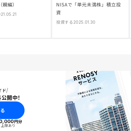
（親編）
NISAで「単元未満株」積立投
資
21.05.21
投資する
2025.01.30
イド
料公開中！
みる
0,000
円分
・上限あり