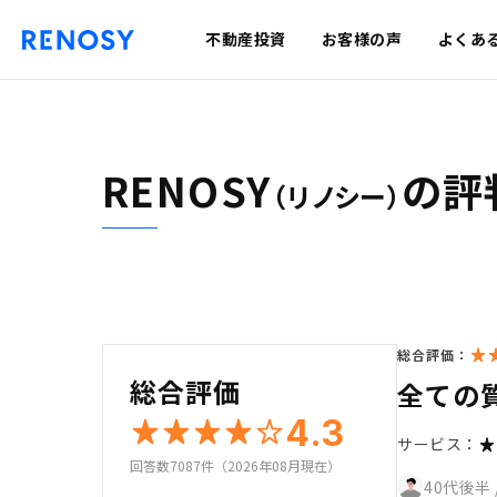
不動産投資
お客様の声
よくあ
RENOSY
の評
（リノシー）
総合評価：
総合評価
全ての
4.3
サービス：
回答数7087件（2026年08月現在）
40代後半