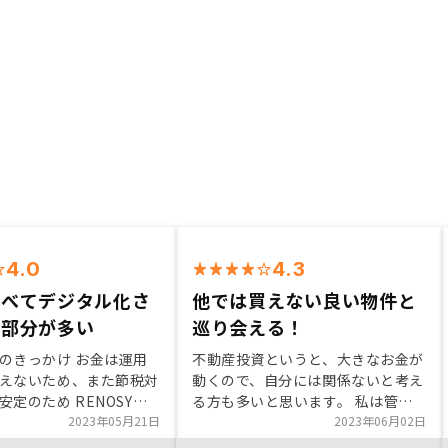
4.0
4.3
比べてデジタル化さ
他では買えない良い物件と
る部分が多い
巡り会える！
のきっかけ お金は運用
不動産投資というと、大きなお金が
えないため、また節税対
動くので、自分には関係ないと考え
定のため RENOSYに
る方も多いと思います。 私は管理
RENOSYは物件が豊富
2023年05月21日
なども面倒そうだし、手間もかかり
2023年06月02日
 また、パートナーズで
そうと思ってました。 しかし、