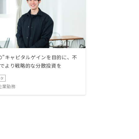
の”キャピタルゲインを目的に、不
でより戦略的な分散投資を
ータ
IT企業勤務