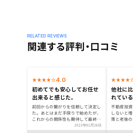
RELATED REVIEWS
関連する評判・口コミ
4.0
初めてでも安心してお任せ
他社に
出来ると感じた。
れてい
前回からの繋がりを信頼して決定し
不動産投資
た。あとはまだ手探りで始めたが、
しないと増
これからの関係性も期待して最終決
策と老後の安
定したので、この期待感を継続でき
2023年01月26日
決めた理由 
るようにお願いできればと思いま
と思った。