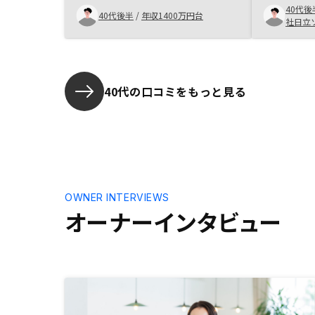
40代後
す。 これから拡張して行くには現
不動産売買
40代後半
/
年収1400万円台
社日立
時点では難しい状況ですが、拡張出
プなので信
来る様に頑張ります。
きのさらな
40代の口コミをもっと見る
OWNER INTERVIEWS
オーナーインタビュー