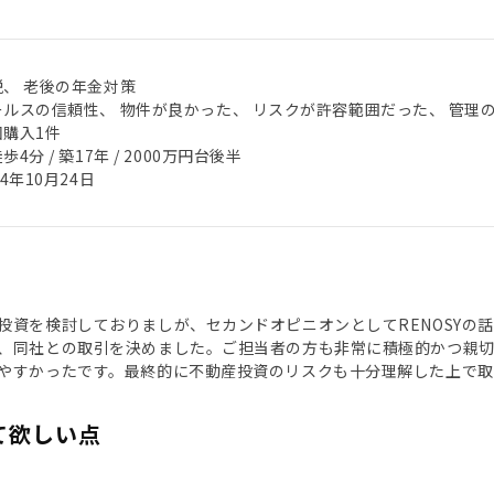
税、 老後の年金対策
ールスの信頼性、 物件が良かった、 リスクが許容範囲だった、 管理
回購入1件
歩4分 / 築17年 / 2000万円台後半
24年10月24日
投資を検討しておりましが、セカンドオピニオンとしてRENOSYの
、同社との取引を決めました。ご担当者の方も非常に積極的かつ親切
やすかったです。最終的に不動産投資のリスクも十分理解した上で取
て欲しい点