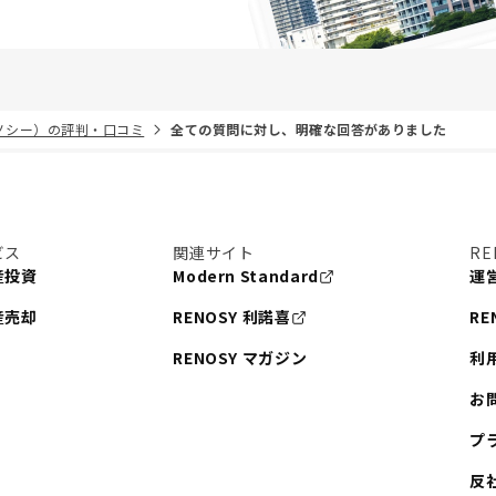
リノシー）の評判・口コミ
全ての質問に対し、明確な回答がありました
ビス
関連サイト
RE
産投資
Modern Standard
運
産売却
RENOSY 利諾喜
RE
RENOSY マガジン
利
お
プ
反