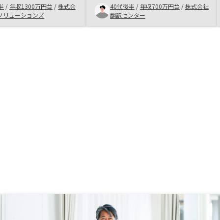
半
/
年収1300万円台
/
株式会
40代後半
/
年収700万円台
/
株式会社
の経験が あり、グルー
renosyさんの場合、少額からスタ
ソリューションズ
翻訳センター
頼できると思った。手続
ートできます。 金利も他社より低
るデジタル化
い銀行を紹介して頂けます。 管理
は全ておまかせできますし、確定申
告もアプリで簡単にできます。 自
分が思ってたより楽に不動産投資を
スタートできました。 また、紹介
してくれる物件は、個人では探せな
い良い物件ばかりです。 購入価格
より、高額で買いたいとのチラシが
よく来ます。 メリットはいっぱい
あるので、悩まれている方は一度面
談してみても良いかと思います。複
数物件所有者には、出口戦略も教え
てほしい。