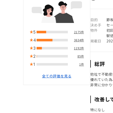
目的
節
決め手
セ
物件
初
5
2175件
駅徒
4
3634件
掲載日
20
3
1192件
2
85件
総評
1
1件
他社で不動産
全ての評価を見る
優れていた為
非常に分かり
改善し
特になし