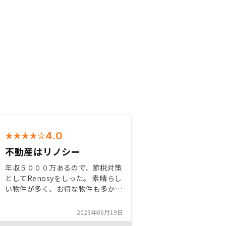
4.0
不動産はリノシー
年収５０００万あるので、節税対策
としてRenosyをしった。 素晴らし
い物件が多く、お得な物件も多かっ
た しかし、２秒差で素晴らしい物
件が購入できないこともあり、時間
2023年06月19日
勝負なんだと思った。 今年だけで