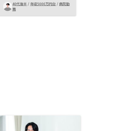
１5件も購入しているため、こんな
40代後半
/
年収5000万円台
/
病院勤
に購入して不動産税や色々な諸経費
務
が払えるか今でも不安である まだ
確定申告が終わっていないため、還
付金などもいくらあるか分からない
が、良かったら、兄や妹などにもす
すめていきたい。