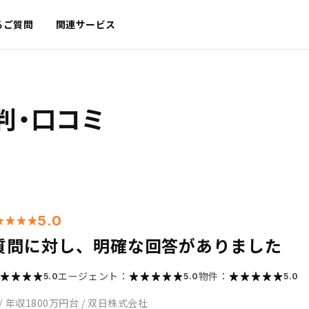
るご質問
関連サービス
判・口コミ
5.0
質問に対し、明確な回答がありました
エージェント：
物件：
5.0
5.0
5.0
/
年収1800万円台
/
双日株式会社