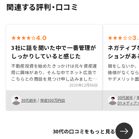
関連する評判・口コミ
4.0
3
3社に話を聞いた中で一番管理が
ネガティブ
しっかりしていると感じた
ションがあ
不動産投資を始めたきっかけは元々資産運
損をしないか
用に興味があり、そんな中でネット広告で
価値がなくな
こちらとの商談を見つけ申し込みました。
やデメリット
メリットデメリットを理解した上で他社と
2020年12月06日
ンが欲しかっ
計3社話を聞きました。その結果、こちら
とがあって資
30代前半
/
が1番管理がしっかりしていると感じたの
ど、ネガティ
30代前半
/
年収500万円台
DYメディア
で契約を決めました。契約するにあたって
明、シミュレ
提出書類等準備期限が短くそれに関しては
契約する事が決まっているなら前もって準
備しておいても良いかもしれません。
30代の口コミをもっと見る