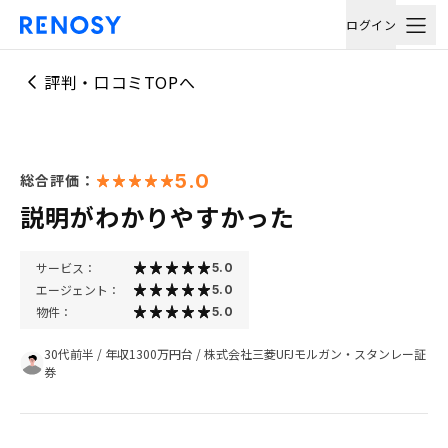
ログイン
評判・口コミTOPへ
5.0
総合評価：
説明がわかりやすかった
サービス：
5.0
エージェント：
5.0
物件：
5.0
30代前半
/
年収1300万円台
/
株式会社三菱UFJモルガン・スタンレー証
券