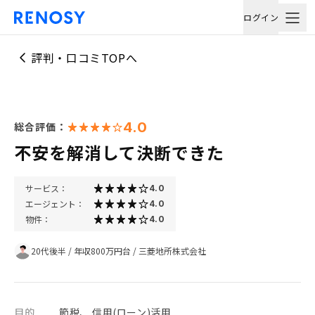
ログイン
評判・口コミTOPへ
4.0
総合評価：
不安を解消して決断できた
サービス：
4.0
エージェント：
4.0
物件：
4.0
20代後半
/
年収800万円台
/
三菱地所株式会社
目的
節税、 信用(ローン)活用