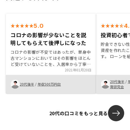
5.0
4
コロナの影響が少ないことを説
投資初心者
明してもらえて後押しになった
貯金できない
資産を作れた
コロナの影響が不安ではあったが、単身中
す。 ローンを
古マンションにおいてはその影響をほとん
な部分もあり
ど受けていないことを、入居率から丁寧に
いただいたので
説明いただき、後押しとなった。
2021年01月20日
丁寧で親身に
20代後半
/
20代後半
/
年収500万円台
育研究会
20代の口コミをもっと見る