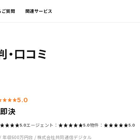
るご質問
関連サービス
判・口コミ
5.0
も即決
エージェント：
物件：
5.0
5.0
5.0
/
年収600万円台
/
株式会社共同通信デジタル