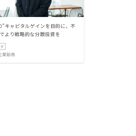
の”キャピタルゲインを目的に、不
でより戦略的な分散投資を
ータ
IT企業勤務