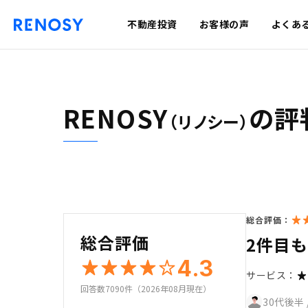
不動産投資
お客様の声
よくあ
RENOSY
の評
（リノシー）
総合評価：
総合評価
2件目
4.3
サービス：
回答数7090件（2026年08月現在）
30代後半