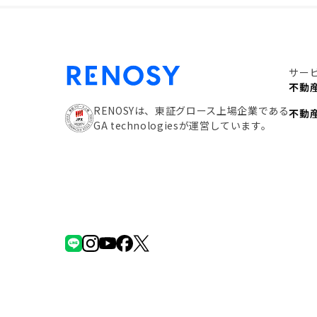
サー
不動
RENOSYは、東証グロース上場企業である
不動
GA technologiesが運営しています。