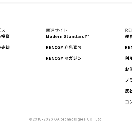
ビス
関連サイト
RE
産投資
Modern Standard
運
産売却
RENOSY 利諾喜
RE
RENOSY マガジン
利
お
プ
反
コ
©︎2018-2026 GA technologies Co., Ltd.