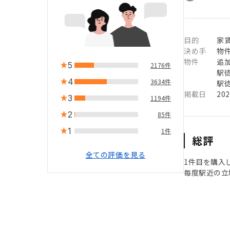
目的
家
決め手
物
物件
追
5
2176件
駅徒
4
3634件
駅徒
掲載日
20
3
1194件
2
85件
1
1件
総評
全ての評価を見る
1件目を購入
毎度駅近の立