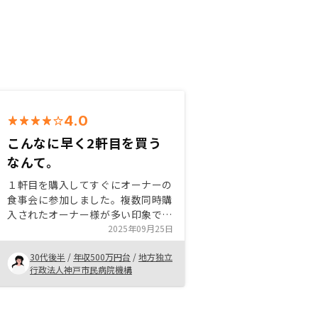
4.0
こんなに早く2軒目を買う
なんて。
１軒目を購入してすぐにオーナーの
食事会に参加しました。複数同時購
入されたオーナー様が多い印象で、
みなさんすごいなと思っていました
2025年09月25日
が、１軒目購入後、3ヶ月ほどで追
30代後半
/
年収500万円台
/
地方独立
加のご提案をいただき、リスク分散
行政法人神戸市民病院機構
と信用活用のメリットで２軒目購入
を決めました。アプリで管理できる
点が分かりやすいので、他社さんで