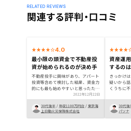
RELATED REVIEWS
関連する評判・口コミ
4.0
最小限の頭資金で不動産投
資産運
資が始められるのが決め手
するの
不動産投手に興味があり、アパート
きっかけは
投資等含めて検討した結果、資金力
疑いから話
的にも最も始めやすいと思ったた
くうちに不
め。また、物件選定にあたっては、
2022年12月22日
スクを理解
担当営業を信頼できたため。一方
金を貯金す
30代後半
/
年収1100万円台
/
東京海
30代後
で、最終的な収支シミュレーション
投資をして
上日動火災保険株式会社
パソナ
については税金が含められていない
いただけ、
ため、疑問が残る。