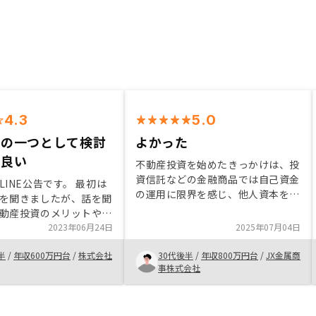
4.3
5.0
用の一つとして検討
よかった
は良い
不動産投資を始めたきっかけは、投
資信託などの金融商品では自己資金
LINE公告です。 最初は
の運用に限界を感じ、他人資本を活
を聞きましたが、話を聞
用した資産形成に興味を持ったこと
動産投資のメリットやリ
です。RENOSYを選んだ理由は、担
出来ました。 また、現
2023年06月24日
2025年07月04日
当者の丁寧なリスク説明と管理体制
るだけの将来と、不動産
の良さ、そして空室保証などの安心
半
/
年収600万円台
/
株式会社
30代後半
/
年収800万円台
/
JX金属商
迎える将来を丁寧に説明
できるプランがあったからです。特
事株式会社
購入を決断しました。
に、物件選定から購入後の管理まで
一括して任せられる点は、忙しい方
にとって大きな魅力です。これから