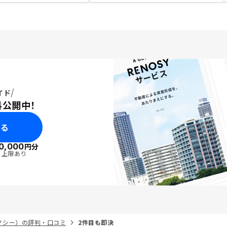
イド
料公開中！
みる
0,000
円分
・上限あり
リノシー）の評判・口コミ
2件目も即決