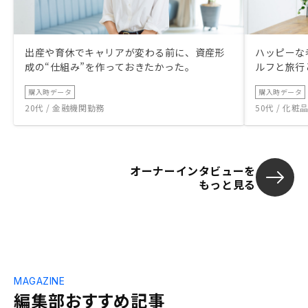
出産や育休でキャリアが変わる前に、資産形
ハッピーな
成の“仕組み”を作っておきたかった。
ルフと旅行
購入時データ
購入時データ
20代 / 金融機関勤務
50代 / 化
オーナーインタビューを
もっと見る
MAGAZINE
編集部おすすめ記事