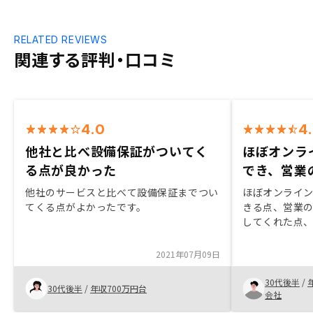
RELATED REVIEWS
関連する評判・口コミ
4.0
4
他社と比べ設備保証がついてく
ほぼオンラ
る点が良かった
でき、営業
他社のサービスと比べて設備保証までつい
ほぼオンライ
てくる点がよかったです。
きる点、営業
してくれた点
点
2021年07月09日
30代後半
/
30代後半
/
年収700万円台
会社