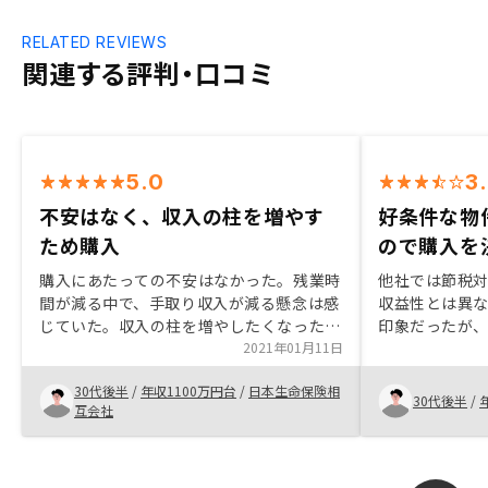
RELATED REVIEWS
関連する評判・口コミ
5.0
3
不安はなく、収入の柱を増やす
好条件な物
ため購入
ので購入を
購入にあたっての不安はなかった。残業時
他社では節税
間が減る中で、手取り収入が減る懸念は感
収益性とは異
じていた。収入の柱を増やしたくなった。
印象だったが、
街で見つけた中古物件をレノシーの取り扱
2021年01月11日
資メリットを
いで購入できるようにならないか。
件な物件を紹
30代後半
/
年収1100万円台
/
日本生命保険相
感じました。
30代後半
/
互会社