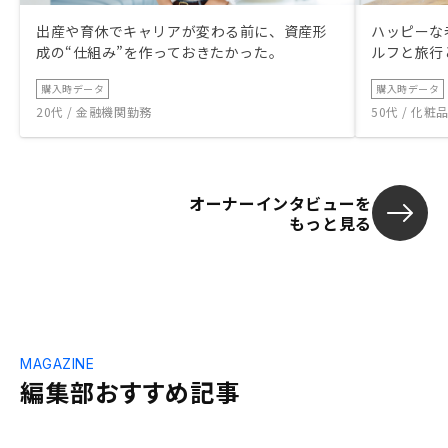
出産や育休でキャリアが変わる前に、資産形
ハッピーな
成の“仕組み”を作っておきたかった。
ルフと旅行
購入時データ
購入時データ
20代 / 金融機関勤務
50代 / 化
オーナーインタビューを
もっと見る
MAGAZINE
編集部おすすめ記事