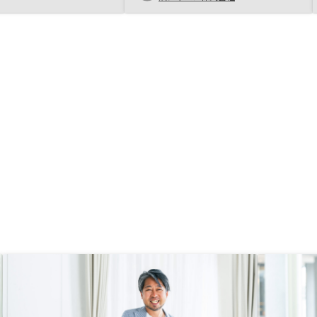
が決めてでした！特にご
れるリスクなどを理解していき、自
。今後も素晴らしい担当
分にもできるかもしれないと思うと
期待しております。
ともに、これならリスクも小さいか
ら現実的だも感じ、取り組むことと
なりました。 もし、悩んでいるが
なかなか行動に移せない方がいた
ら、今後の市場動向を踏まえた自身
の人生設計についてリノシーの担当
者にとことん相談すると良いと思い
ます。恐らく一概には言えないの
と、個々物件によって異なるので話
すことが難しいのかもしれません
が、税金対策の面でも一例をいただ
けると、より参考になります。