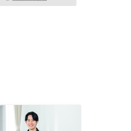
なくするようになっていたのでチャ
レンジできた。