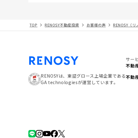
TOP
RENOSY不動産投資
お客様の声
RENOSY（
サー
不動
RENOSYは、東証グロース上場企業である
不動
GA technologiesが運営しています。