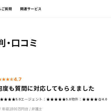
るご質問
関連サービス
判・口コミ
4.7
何度も質問に対応してもらえました
エージェント：
物件：
5.0
5.0
4.0
/
年収1800万円台
/
弁護士