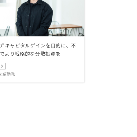
の”キャピタルゲインを目的に、不
でより戦略的な分散投資を
ータ
IT企業勤務