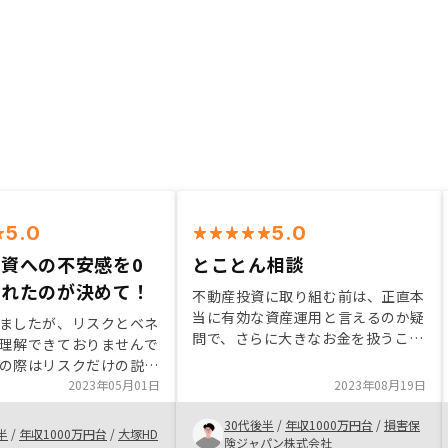
5.0
5.0
資への不安感を0
とことん相談
くれたのが決めて！
不動産投資に取り組む前は、正直本
当に有効な資産運用と言えるのか疑
ましたが、リスクとベネ
問で、さらに大きなお金を扱うこと
理解できておりませんで
に対しての不安もあり、行動には移
の際はリスクだけの説明
しませんでしたし、深く調べること
てくれており、その機会
2023年05月01日
2023年08月19日
もありませんでした。 そのような
ノシーへの信頼度が増し
前提がありましたが、御社の担当者
30代後半
/
年収1000万円台
/
損害保
とは何より担当者の懇切
半
/
年収1000万円台
/
大塚HD
との会話で資産運用や今後の想定さ
険ジャパン株式会社