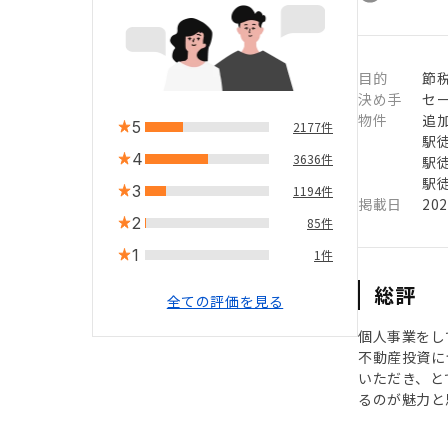
目的
節
決め手
セ
物件
追
5
2177件
駅徒
4
3636件
駅徒
駅徒
3
1194件
掲載日
20
2
85件
1
1件
総評
全ての評価を見る
個人事業をし
不動産投資に
いただき、と
るのが魅力と