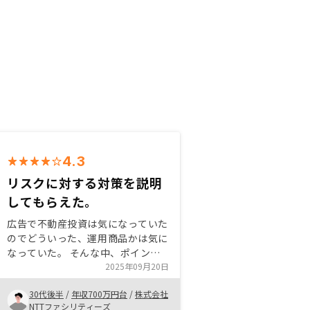
4.3
リスクに対する対策を説明
してもらえた。
広告で不動産投資は気になっていた
のでどういった、運用商品かは気に
なっていた。 そんな中、ポイント
も貰えるので聞いてみようと思え
2025年09月20日
た。 実際、聞いてみたらリスクは
30代後半
/
年収700万円台
/
株式会社
ありながらもしっかりとリスクを少
NTTファシリティーズ