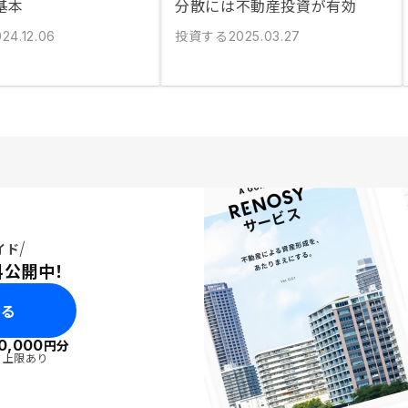
基本
分散には不動産投資が有効
投資する
24.12.06
2025.03.27
イド
料公開中！
みる
0,000
円分
・上限あり