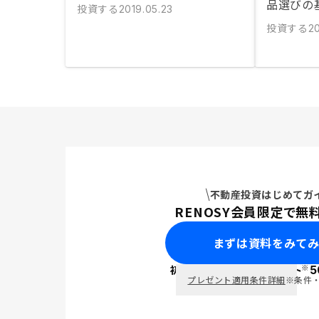
品選びの
投資する
2019.05.23
投資する
20
不動産投資はじめてガ
RENOSY会員限定で無
まずは資料をみて
※
初回面談で
ポイント
5
PayPay
プレゼント適用条件詳細
※条件