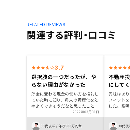
RELATED REVIEWS
関連する評判・口コミ
3.7
選択肢の一つだったが、や
不動産投
らない理由がなかった
にして
貯金に変わる現金の使い方を検討し
興味はあり
ていた時に知り、将来の資産化を効
フィットを
率よくできそうだなと思ったことが
した。説明
決め手でした。また、リスクやメリ
2022年03月31日
時間を設け
ットもわかりやすく担当の方にご案
によってリ
内いただいたので、安心して契約ま
ました。あ
30代後半
/
年収500万円台
30代後