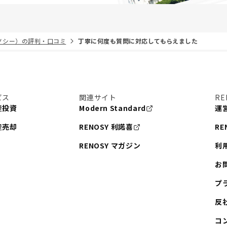
リノシー）の評判・口コミ
丁寧に何度も質問に対応してもらえました
ビス
関連サイト
RE
産投資
Modern Standard
運
産売却
RENOSY 利諾喜
RE
RENOSY マガジン
利
お
プ
反
コ