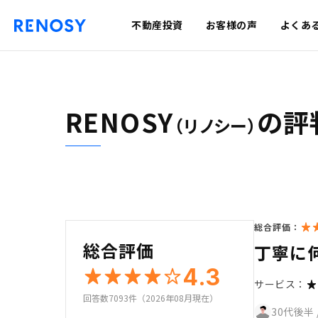
不動産投資
お客様の声
よくあ
RENOSY
の評
（リノシー）
総合評価：
総合評価
丁寧に
4.3
サービス：
回答数7093件（2026年08月現在）
30代後半