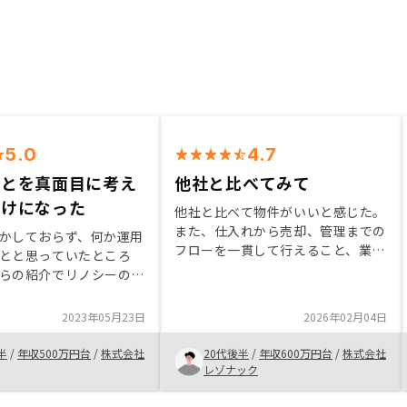
5.0
4.7
ことを真面目に考え
他社と比べてみて
かけになった
他社と比べて物件がいいと感じた。
また、仕入れから売却、管理までの
かしておらず、何か運用
フローを一貫して行えること、業界
とと思っていたところ
一位であることから他社から比べて
らの紹介でリノシーの方
優位性があるということに納得感が
もらったのがきっかけで
あった。セールスの方が親身になっ
2023年05月23日
2026年02月04日
て話を聞いてくれ、安心感もあっ
面談に臨んだが、説明を
た。
貯金のみの考えがガラリ
半
/
年収500万円台
/
株式会社
20代後半
/
年収600万円台
/
株式会社
らとい
レゾナック
して買う必要はなく、ま