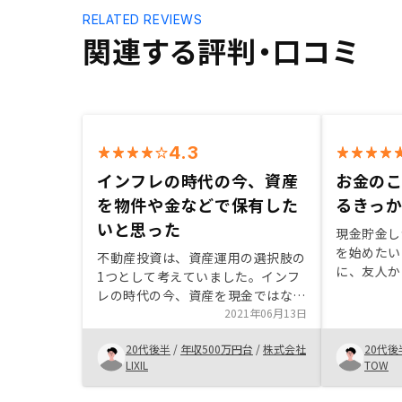
RELATED REVIEWS
関連する評判・口コミ
4.3
インフレの時代の今、資産
お金の
を物件や金などで保有した
るきっ
いと思った
現金貯金し
を始めたい
不動産投資は、資産運用の選択肢の
に、友人か
1つとして考えていました。インフ
を紹介して
レの時代の今、資産を現金ではなく
す。 正直、最初は不安や疑いの目
物件や金などで保有しておくほうが
2021年06月13日
を持って、
いいと考えています。 RENOSYで
聞いて現金
20代後半
/
年収500万円台
/
株式会社
20代後
購入を決めた理由としては、物件条
と変わった。 話を聞いたか
LIXIL
TOW
件や管理プランが、私が比較した他
って、無理
社(4社)と比較して優位と判断した