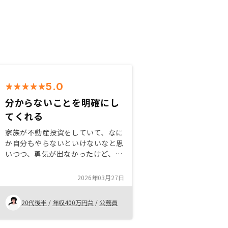
5.0
分からないことを明確にし
てくれる
家族が不動産投資をしていて、なに
か自分もやらないといけないなと思
いつつ、勇気が出なかったけど、ま
ずは話を聞いてみようと思いまし
た。 メリットもデメリットもわか
2026年03月27日
りやすく隠さずに伝えてくれたとこ
ろがすごくよかったです。
20代後半
/
年収400万円台
/
公務員