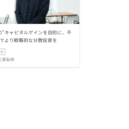
の”キャピタルゲインを目的に、不
でより戦略的な分散投資を
ータ
IT企業勤務