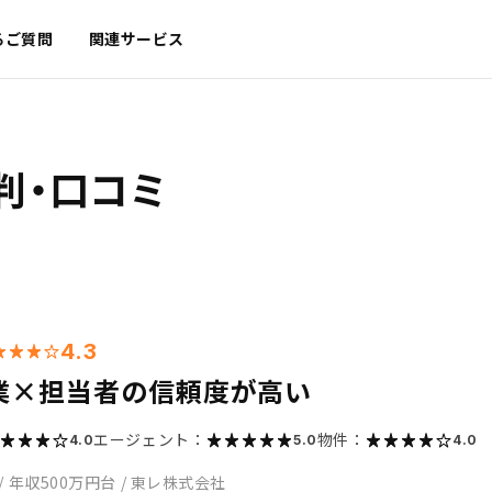
るご質問
関連サービス
判・口コミ
4.3
業×担当者の信頼度が高い
エージェント：
物件：
4.0
5.0
4.0
/
年収500万円台
/
東レ株式会社