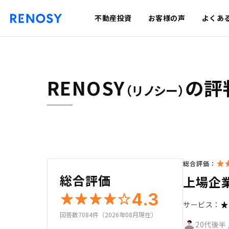
不動産投資
お客様の声
よくあ
RENOSY
の評
（リノシー）
総合評価：
総合評価
上場企
4.3
サービス：
回答数7084件（2026年08月現在）
20代後半