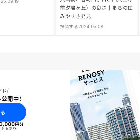
25.09.19
前夕陽ヶ丘）の良さ｜まちの住
みやすさ発見
投資する
2024.05.08
イド
料公開中！
みる
0,000
円分
・上限あり