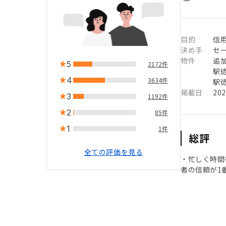
目的
信用
決め手
セ
物件
追
5
2172件
駅徒
4
3634件
駅徒
掲載日
20
3
1192件
2
85件
1
1件
総評
全ての評価を見る
・忙しく時間
者の信頼が1