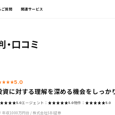
るご質問
関連サービス
判・口コミ
5.0
投資に対する理解を深める機会をしっか
エージェント：
物件：
5.0
5.0
5.0
/
年収1000万円台
/
株式会社SBI証券