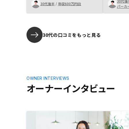
った点に関
30代後
意見ですので、詳細は割愛させてい
30代後半
/
年収600万円台
た場合は、
パーカ
ただきますが、表を使った説明など
まうのでは
とてもわかりやすかったです。今回
が、後任の
の契約は、とてもタイトなスケジュ
組みを知り
ールで、こちらも細かな要望をした
資の為にも
ため、難しいところもあったとは思
30代の口コミをもっと見る
手として、
いますが、購入手続き以後について
ではないか
も細かな説明をいただければと思い
メリット、
ます。購入を決めるまでの不安が、
るとより良
購入手続きが理解しきれなかったこ
思いました
とで、より大きいものになりまし
なる商品の
た。
OWNER INTERVIEWS
オーナーインタビュー