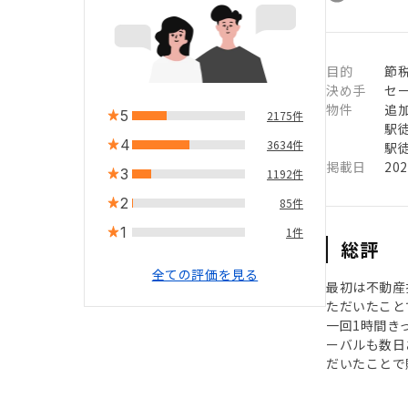
目的
節
決め手
セ
物件
追
5
2175件
駅徒
4
3634件
駅徒
掲載日
20
3
1192件
2
85件
1
1件
総評
全ての評価を見る
最初は不動産
ただいたこと
一回1時間き
ーバルも数日
だいたことで