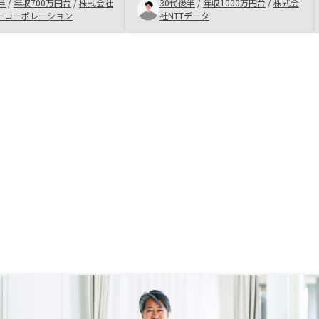
して、RENOSYが倒産し
く、この点も好印象でした。広告を
半
/
年収700万円台
/
株式会社
30代後半
/
年収1000万円台
/
株式会
家賃保証がなくなってし
大きく打っているので仕方ないかも
ーコーポレーション
社NTTデータ
ないかと考えていました
知れませんが、他社さんに比べて物
会社が引き継ぐという仕
件価格が割高に感じました。少々派
、安心しました。分散投
手な売り方だと思います。ただ、そ
、株、投資信託の次の一
の分物件数が多く、希望の物件が見
不動産投資は好ましいの
つかりやすいので、購入を決めさせ
と思います。リートとの
ていただきました。
デメリット比較などがあ
いかもしれないと後から
。月々の収支がプラスに
開発