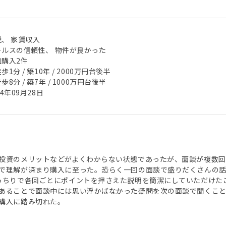
税、 家賃収入
ールスの信頼性、 物件が良かった
加購入2件
歩1分 / 築10年 / 2000万円台後半
歩8分 / 築7年 / 1000万円台後半
24年09月28日
投資のメリットなどがよくわからない状態であったが、面談が複数回
で理解が深まり購入に至った。恐らく一回の面談で盛りだくさんの
っちりで各回ごとにポイントを押さえた説明を簡潔にしていただけた
あることで面談中には思い浮かばなかった疑問を次の面談で聞くこ
購入に踏み切れた。