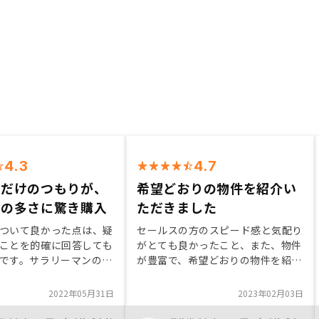
4.3
4.7
くだけのつもりが、
希望どおりの物件を紹介い
トの多さに驚き購入
ただきました
ついて良かった点は、疑
セールスの方のスピード感と気配り
ことを的確に回答しても
がとても良かったこと、また、物件
です。サラリーマンの信
が豊富で、希望どおりの物件を紹介
て、資産形成が可能な
いただけたことが、RENOSYさんに
家さんというコンセプト
決めた理由です。また購入後に分か
2022年05月31日
2023年02月03日
いと思いました。不安だ
りましたが、アプリの使い勝手も良