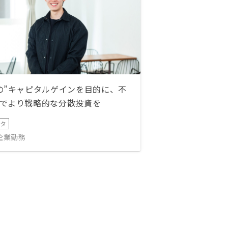
の”キャピタルゲインを目的に、不
でより戦略的な分散投資を
ータ
IT企業勤務