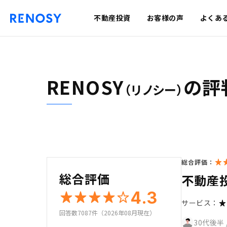
不動産投資
お客様の声
よくあ
RENOSY
の評
（リノシー）
総合評価：
総合評価
不動産
4.3
サービス：
回答数7087件（2026年08月現在）
30代後半