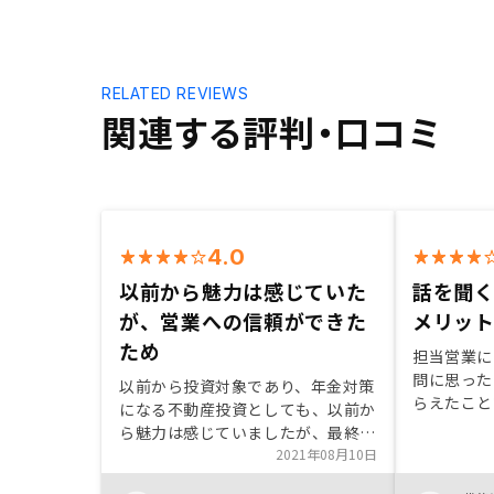
RELATED REVIEWS
関連する評判・口コミ
4.0
以前から魅力は感じていた
話を聞
が、営業への信頼ができた
メリッ
ため
担当営業に
問に思った
以前から投資対象であり、年金対策
らえたこと
になる不動産投資としても、以前か
用を利用し
ら魅力は感じていましたが、最終的
10万円大
なきっかけとしては、営業の方の信
2021年08月10日
が素晴らし
頼度に尽きると思います。個人的な