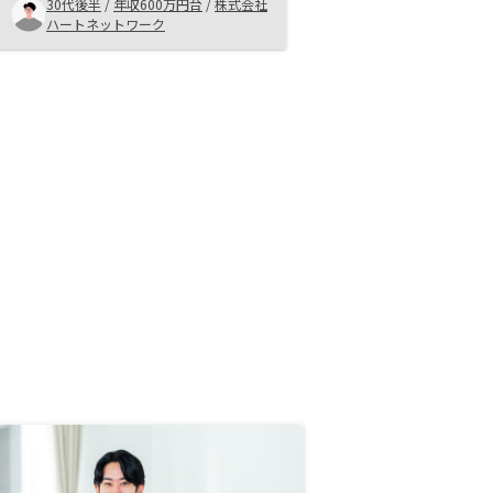
30代後半
/
年収600万円台
/
株式会社
を要してしまう状況でしたが 粘り
ハートネットワーク
強くご対応いただいたおかげで購入
する事が出来ました。ありがとうご
ざいました。不動産投資は中々家族
の理解が得られず、そこに時間を要
しました。担当者の方と直接話して
もらえれば理解も出来るのですがそ
こに行き着くまでが大変なので信用
性の上がるものとしてチラシや採用
数、国の指標みたいなものに絡めた
資料や広告があると少しでもとっつ
き易くなるような気がします！