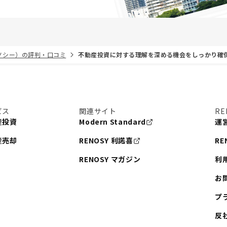
リノシー）の評判・口コミ
不動産投資に対する理解を深める機会をしっかり確
ビス
関連サイト
RE
産投資
Modern Standard
運
産売却
RENOSY 利諾喜
RE
RENOSY マガジン
利
お
プ
反