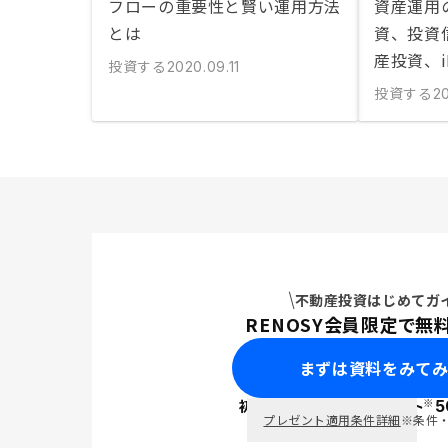
フローの重要性と賢い運用方法
資産運用
とは
資、投資信
産投資、i
投資する
2020.09.11
投資する
20
不動産投資はじめてガ
RENOSY会員限定で無
まずは資料をみて
※
初回面談で
ポイント
5
PayPay
プレゼント適用条件詳細
※条件