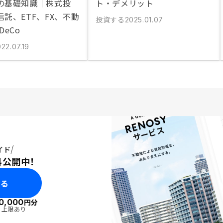
の基礎知識｜株式投
ト・デメリット
託、ETF、FX、不動
投資する
2025.01.07
DeCo
22.07.19
イド
料公開中！
みる
0,000
円分
・上限あり