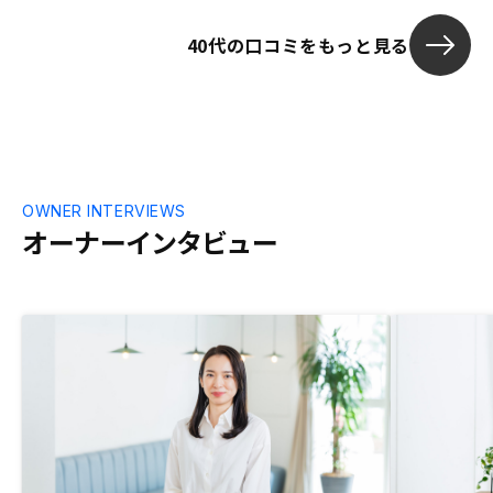
:そんな時、会計クラウドサービスマネー
40代の口コミをもっと見る
フォワードの広告にジーエーテクノロジー
ズリノシー不動産投資の広告が出ていたの
でまずは話を聞いてみようと思いエントリ
をしてみた。面談をするだけでAmazonギ
フト券30,000円のサービスはとても有益
だと思った。 :ウェブによる面談回数合計6
回、実際に新横浜にあるオフィスにも足を
運んだ、理由は不動産投資とは言え大金の
OWNER INTERVIEWS
銀行融資を受けるためやはりface-to-face
オーナーインタビュー
で営業マンと話をしたかった、自分の目で
会社も見てみたかった、その後自宅にも足
を運んでもらって商談を重ねた、自分はと
ても心配性のため1人の営業マンの話だけ
では決意と覚悟が決まらず合計4人の営業
マンと商談を行った。 :どの営業マンも知
識スキルは高く商談内容に相違は無いこと
を確認、最後の決め手となった営業マンの
一言、まず不動産投資をやるかやらないか
その決断をゆっくりでいいので決めてまし
ょう。その決断が決まったらゆっくりでい