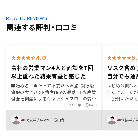
RELATED REVIEWS
関連する評判・口コミ
4.0
5
会社の営業マン4人と面談を7回
リスク含め
以上重ねた結果有益と感じた
自分でも運
■始めるに当たって不安だった点 :銀行融
はじめは興味
資額の大きさ :不動産価格の暴落 :不動産管
ただきました
理会社倒産によるキャッシュフローの変動
に説明いただ
■購入の決め手となった点 :もともと株式
2021年11月04日
ご一緒に運用
投資をやっていたためジーエーテクノロジ
事が最大の理
ーズが東証マザーズに上場したとき代表取
おいてもスピ
40代後半
/
年収900万円台
40代後半
/
締役樋口龍さんのYouTubeを拝見した。
ていただける
理念、ビジョン、情熱、新しいプラットフ
かったのが印
ォーム、この会社は成長するなと思った。
リ管理も画期