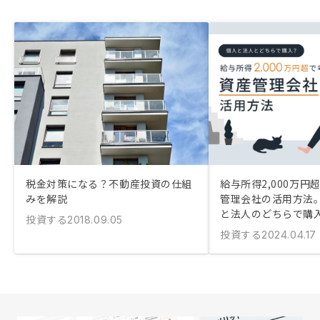
と面談を7回以上重ねた結果、有益と感じ
決意覚悟を持って契約に至った経緯です。
もちろんアフターフォローもバッチリすぎ
る位スピーディーで親切で完璧です。 流
動性が高い物件を扱っているので、営業マ
ンも焦っていて、すぐ売れてしまうのでと
言う言葉が最初は正直受け入れられなかっ
たが最終的には本当に売れていってしまう
ことを確認し、あーほんとなんだなぁと思
うことができた。しかし初心者や知識のな
い人にとってその急がされる言葉は、無理
に勧誘されているように感じ聞いてしまう
こともある。 急がばまわれ、急ぎすぎる
税金対策になる？不動産投資の仕組
給与所得2,000万円
のは禁物、1回目の面談が終わった後にす
みを解説
管理会社の活用方法
ぐに次の面談の予約を入れて焦らせるので
と法人のどちらで購
投資する
2018.09.05
はなく、アンケート形式でどのようなとこ
投資する
2024.04.17
ろが良かったか、や何に不満や不安を抱い
たか、今どう感じているかなど簡単に答え
てもらい、次につなげたほうがもっと安心
して契約まで行けるように思います。 ま
た、契約後にかかるお金、例えば不動産取
得税と火災保険への加入、固定資産税、こ