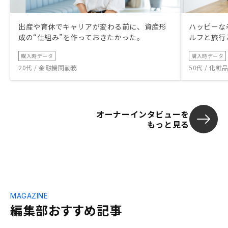
いので物件に何を重視すべきかどういう物
件が1番メリットがあるかをを一緒に探し
出産や育休でキャリアが変わる前に、資産形
ハッピーな
ていきましょう。この言葉で決意と覚悟が
成の“仕組み”を作っておきたかった。
ルフと旅行
決まり次の面談で物件2件を購入した。は
じめての商談から契約まで約2年。 :最大の
購入時データ
購入時データ
メリット 自分が買った金融資産、不動産
20代 / 金融機関勤務
50代 / 化
ローンを他人資本で毎月毎月返済してくれ
ること。 私の場合2物件を買ったので2人
の方が私のローンを返済してくれる。自分
も働いているので3馬力と言うこと。 流動
性の高い物件だけを取り扱っているので売
オーナーインタビューを
もっと見る
却益による利益を取ることもできるし将来
ローンが終わった後に年金の様に、賃料を
毎月もらうこともできる選択肢が幅広い。
多額の生命保険になっているにもかかわら
ず自分の資産が増えていく、こんな生命保
険は当たり前ですがありません。 この会
社のプラットフォーム、仕組み、システ
MAGAZINE
ム、サービス、営業マン、全てにおいて一
編集部おすすめ記事
級品であることに間違いない。 :以上、私
が約2年にわたりこの会社の営業マン4人