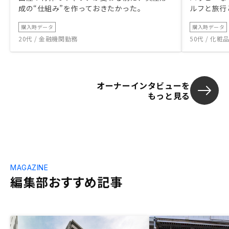
成の“仕組み”を作っておきたかった。
ルフと旅行
購入時データ
購入時データ
20代 / 金融機関勤務
50代 / 化
オーナーインタビューを
もっと見る
MAGAZINE
編集部おすすめ記事