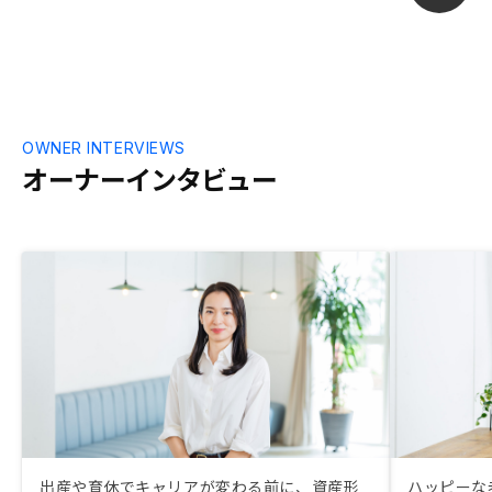
ど)の案内、団
有難いと思い
OWNER INTERVIEWS
オーナーインタビュー
出産や育休でキャリアが変わる前に、資産形
ハッピーな