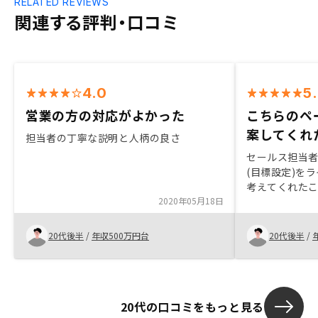
RELATED REVIEWS
関連する評判・口コミ
4.0
5
営業の方の対応がよかった
こちらのペ
案してくれ
担当者の丁寧な説明と人柄の良さ
セールス担当
(目標設定)を
考えてくれた
2020年05月18日
わせて寄り添っ
ない)、不動産
トの説明、複
20代後半
/
年収500万円台
20代後半
/
たせてくれま
立地性に長けて
ている為、物
に良かったで
20代の口コミをもっと見る
した。購入後の