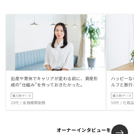
出産や育休でキャリアが変わる前に、資産形
ハッピーな
成の“仕組み”を作っておきたかった。
ルフと旅行
購入時データ
購入時データ
20代 / 金融機関勤務
50代 / 化
オーナーインタビューを