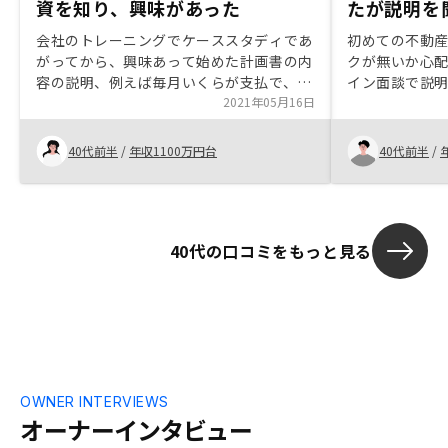
資を知り、興味があった
たが説明を
会社のトレーニングでケーススタディであ
初めての不動
がってから、興味あって始めた計画書の内
クが無いか心
容の説明、例えば毎月いくらが支払で、い
イン面談で説
くら入るとか、素人目線で説明してくれる
2021年05月16日
ともっと分かりやすくなったかと シミュ
レーションのリスク勘案と普通のと、それ
40代前半
/
年収1100万円台
40代前半
/
ぞれあるが、各項目の金額が何を意味する
のか説明してほしい
40代の口コミをもっと見る
OWNER INTERVIEWS
オーナーインタビュー