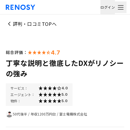
ログイン
評判・口コミTOPへ
4.7
総合評価：
丁寧な説明と徹底したDXがリノシー
の強み
サービス：
4.0
エージェント：
5.0
物件：
5.0
50代後半
/
年収1200万円台
/
富士電機株式会社