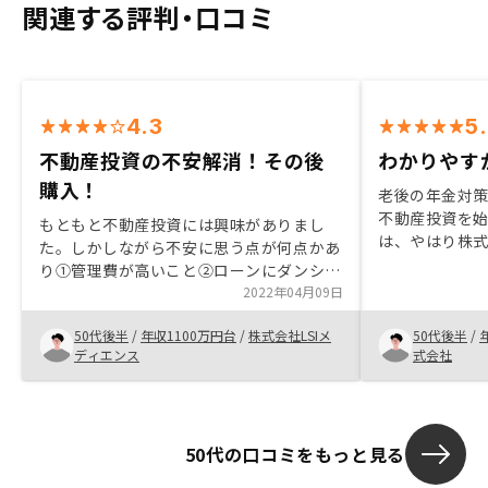
関連する評判・口コミ
4.3
5
不動産投資の不安解消！その後
わかりやす
購入！
老後の年金対
不動産投資を
もともと不動産投資には興味がありまし
は、やはり株
た。しかしながら不安に思う点が何点かあ
という事です。
り①管理費が高いこと②ローンにダンシン
給しようと考
がないこと③住宅の老朽化でした。担当者
2022年04月09日
な家賃収入を
の方から丁寧に1から3のことをご説明い
中です。
50代後半
/
年収1100万円台
/
株式会社LSIメ
50代後半
/
ただき納得できたので購入させていただき
ディエンス
式会社
ました。契約までに様々な担当者がおられ
ますが、お忙しいとは存じますが少ない人
数でご担当いただければもっと安心感が増
すと思います
50代の口コミをもっと見る