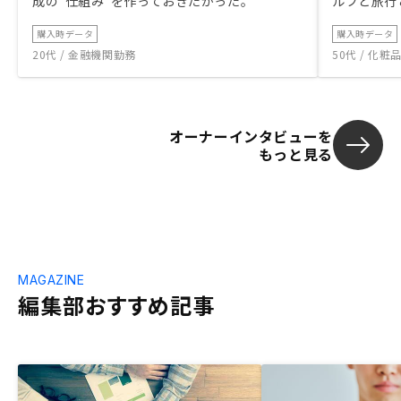
成の“仕組み”を作っておきたかった。
ルフと旅行
購入時データ
購入時データ
20代 / 金融機関勤務
50代 / 化
オーナーインタビューを
もっと見る
MAGAZINE
編集部おすすめ記事