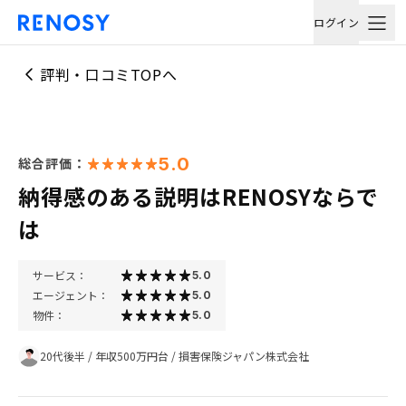
ログイン
評判・口コミTOPへ
5.0
総合評価：
納得感のある説明はRENOSYならで
は
サービス：
5.0
エージェント：
5.0
物件：
5.0
20代後半
/
年収500万円台
/
損害保険ジャパン株式会社