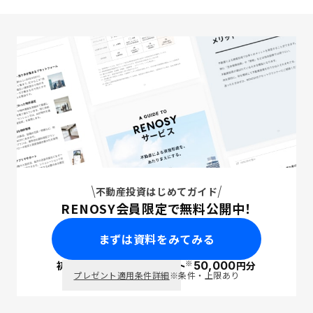
不動産投資はじめてガイド
RENOSY会員限定で無料公開中！
まずは資料をみてみる
※
初回面談で
ポイント
50,000
円分
PayPay
プレゼント適用条件詳細
※条件・上限あり