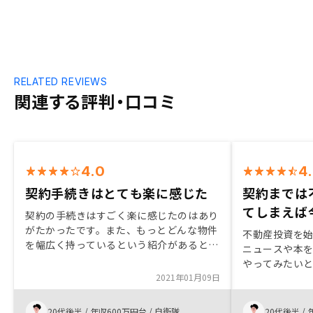
RELATED REVIEWS
関連する評判・口コミ
4.0
4
契約手続きはとても楽に感じた
契約までは
てしまえば
契約の手続きはすごく楽に感じたのはあり
がたかったです。また、もっとどんな物件
不動産投資を
を幅広く持っているという紹介があると嬉
ニュースや本
しいかなって思います。おすすめを絞り込
やってみたい
んで紹介してくれるのはありがたいです
2021年01月09日
す。また、家
が、もしかしたら興味がある人がいるかも
いと思いまし
しれないからです。特にはないですが、ミ
できるRENO
20代後半
/
年収600万円台
/
自衛隊
20代後半
/