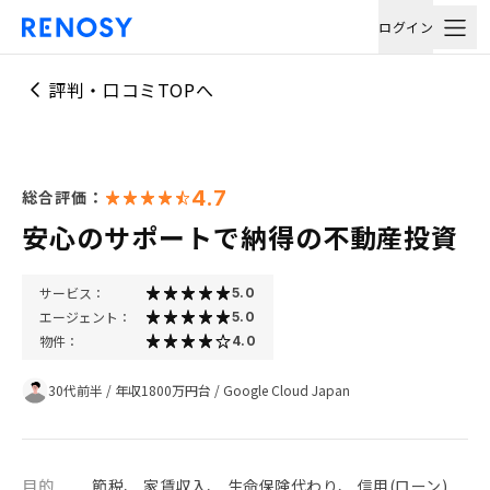
ログイン
評判・口コミTOPへ
4.7
総合評価：
安心のサポートで納得の不動産投資
サービス：
5.0
エージェント：
5.0
物件：
4.0
30代前半
/
年収1800万円台
/
Google Cloud Japan
目的
節税、 家賃収入、 生命保険代わり、 信用(ローン)