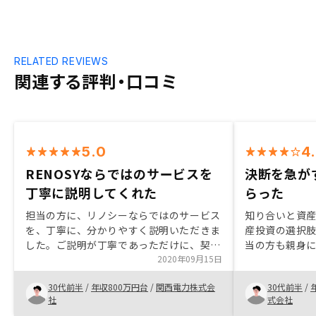
RELATED REVIEWS
関連する評判・口コミ
5.0
4
RENOSYならではのサービスを
決断を急が
丁寧に説明してくれた
らった
担当の方に、リノシーならではのサービス
知り合いと資
を、丁寧に、分かりやすく説明いただきま
産投資の選択肢
した。ご説明が丁寧であっただけに、契約
当の方も親身
後の資料のやりとりに、もう少し配慮いた
2020年09月15日
できるだけ取
だけたら、満足度がより上がると思いまし
てくれようとす
30代前半
/
年収800万円台
/
関西電力株式会
30代前半
/
た。
ることがゴー
社
式会社
制が重要とい