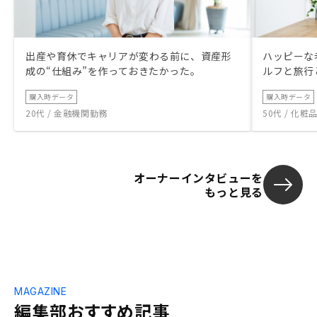
出産や育休でキャリアが変わる前に、資産形
ハッピーな
成の“仕組み”を作っておきたかった。
ルフと旅行
購入時データ
購入時データ
20代 / 金融機関勤務
50代 / 化
オーナーインタビューを
もっと見る
MAGAZINE
編集部おすすめ記事