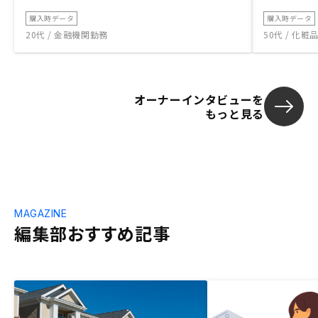
購入時データ
購入時データ
20代 / 金融機関勤務
50代 / 化
オーナーインタビューを
もっと見る
MAGAZINE
編集部おすすめ記事