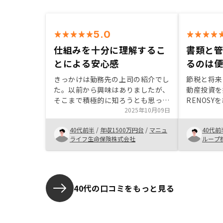
5.0
仕組みを十分に理解するこ
書類と管
とによる安心感
るのは
きっかけは勤務先の上司の紹介でし
節税と将来
た。以前から興味はありましたが、
動産投資を
そこまで積極的に知ろうとも思って
RENOS
いない状況だったところ、セールス
2025年10月09日
ト体制やデ
の方と知り合い、仕組みを詳細に教
頼できたた
40代前半
/
年収1500万円台
/
マニュ
40代前
えていただき、漠然とした不安感が
これから不
ライフ生命保険株式会社
ループ
払拭できました。特にありません
にも安心し
す。
40代の口コミをもっと見る