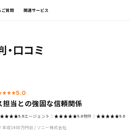
るご質問
関連サービス
判・口コミ
5.0
ス担当との強固な信頼関係
エージェント：
物件：
5.0
5.0
5.0
/
年収1400万円台
/
ソニー株式会社