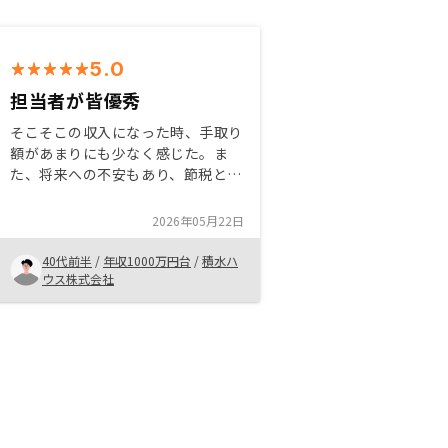
5.0
担当者が皆優秀
そこそこの収入になった時、手取り
額があまりにも少なく感じた。ま
た、将来への不安もあり、節税と共
に今のうちに第2の収入源をと思
い、始めました。 物件も東京でわ
2026年05月22日
からないことありましたがプロとし
てのお勧めも安心感ありましたし、
40代前半
/
年収1000万円台
/
積水ハ
チームとしての対応も良く、他にも
ウス株式会社
勧められそうです。全てが全てライ
ンでのやり取りなどで、手続きが遅
くなる場合は連絡をとって早期に解
決する場合があってもいいと思う。