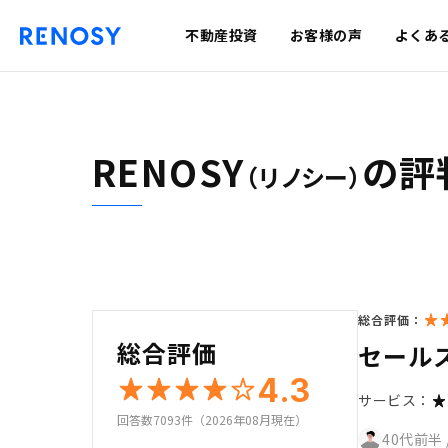
不動産投資
お客様の声
よくあ
RENOSY
の評
（リノシー）
総合評価：
総合評価
セール
4.3
サービス：
回答数7093件（2026年08月現在）
40代前半