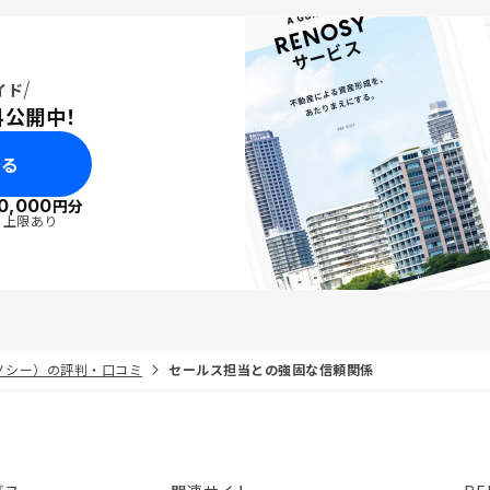
イド
料公開中！
みる
0,000
円分
・上限あり
リノシー）の評判・口コミ
セールス担当との強固な信頼関係