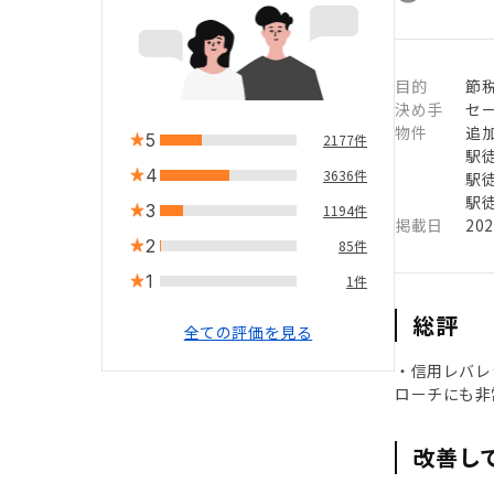
目的
節税
決め手
セ
物件
追
5
2177件
駅徒
4
3636件
駅徒
駅徒
3
1194件
掲載日
20
2
85件
1
1件
総評
全ての評価を見る
・信用レバレ
ローチにも非
改善し