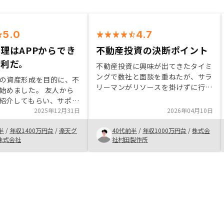
5.0
4.7
理はAPPからでき
不動産投資の決断ポイント
便利だ。
不動産投資に興味が出てきたタイミ
ングで数社と面談を重ねたが、サラ
の資産形成を目的に、不
リーマンがリソースを掛けずに行う
始めました。 友人から
にはココが良いと判断でき、お世話
Yを紹介してもらい、サポー
になることを決めた。具体的には、
ータに基づいた提案が信
2025年12月31日
2026年04月10日
購入から、管理、販売まで自社内で
め、購入を決めました。
全て行うことが出来ているので、対
半
/
年収1400万円台
/
楽天グ
40代前半
/
年収1000万円台
/
株式会
動産投資を検討される方
応窓口が1本化されて煩わしくない
株式会社
社村田製作所
ておすすめできる会社で
事が大きい