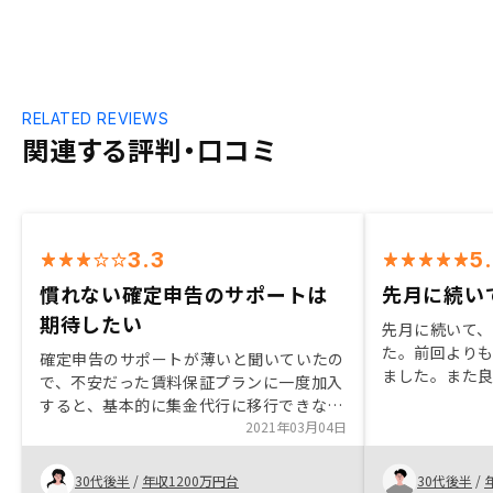
RELATED REVIEWS
関連する評判・口コミ
3.3
5
慣れない確定申告のサポートは
先月に続い
期待したい
先月に続いて
た。前回より
確定申告のサポートが薄いと聞いていたの
ました。また
で、不安だった賃料保証プランに一度加入
案してくれる
すると、基本的に集金代行に移行できない
興味がある方
という仕組みを変えてほしい
2021年03月04日
て、損はないと
30代後半
/
年収1200万円台
30代後半
/