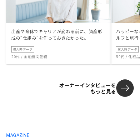
出産や育休でキャリアが変わる前に、資産形
ハッピーな
成の“仕組み”を作っておきたかった。
ルフと旅行
購入時データ
購入時データ
20代 / 金融機関勤務
50代 / 化
オーナーインタビューを
もっと見る
MAGAZINE