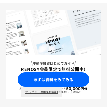
不動産投資はじめてガイド
RENOSY会員限定で無料公開中！
まずは資料をみてみる
※
初回面談で
ポイント
50,000
円分
PayPay
プレゼント適用条件詳細
※条件・上限あり