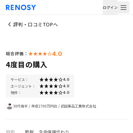
ログイン
評判・口コミTOPへ
4.0
総合評価：
4度目の購入
サービス：
4.0
エージェント：
4.0
物件：
4.0
30代後半
/
年収2700万円台
/
武田薬品工業株式会社
目的
節税、 生命保険代わり