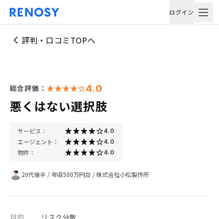
ログイン
評判・口コミTOPへ
4.0
総合評価：
悪くはない選択肢
サービス：
4.0
エージェント：
4.0
物件：
4.0
20代後半
/
年収500万円台
/
株式会社小松製作所
目的
リスク分散