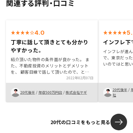
関連する評判・口コミ
4.0
5
丁寧に話して頂きとても分かり
インフレ下
やすかった。
インフレが進
で、東京だっ
紹介頂いた物件の条件面が良かった。 ま
いのではと思
た、不動産投資のメリットとデメリット
入をしての不
を、 顧客目線で話して頂いたので、とて
とができ、資
もわかりやすかった。 大きな買い物なの
2022年02月07日
思いました。
で不安感が完全に拭えたとは言い難いが、
トに感じまし
20代後半
/
今後のサポート状況等も安心できるよう続
20代後半
/
年収500万円台
/
株式会社ヤギ
社
けていってもらいたい。
20代の口コミをもっと見る