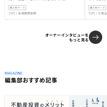
購入時データ
購入時データ
20代 / 金融機関勤務
50代 / 化
オーナーインタビューを
もっと見る
MAGAZINE
編集部おすすめ記事