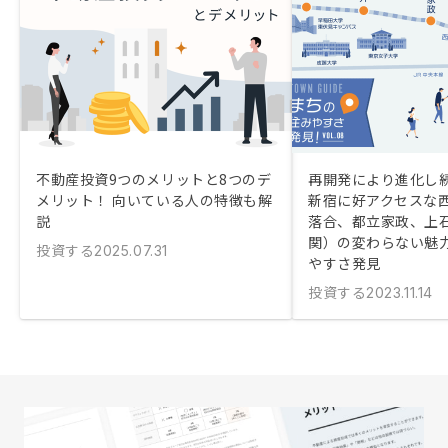
不動産投資9つのメリットと8つのデ
再開発により進化し
メリット！ 向いている人の特徴も解
新宿に好アクセスな
説
落合、都立家政、上
関）の変わらない魅
投資する
2025.07.31
やすさ発見
投資する
2023.11.14