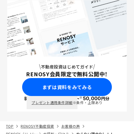
不動産投資はじめてガイド
RENOSY会員限定で無料公開中！
まずは資料をみてみる
※
初回面談で
ポイント
50,000
円分
PayPay
プレゼント適用条件詳細
※条件・上限あり
TOP
RENOSY不動産投資
お客様の声
RENOSY（リノシー）の評判・口コミ
やらない理由なし！！