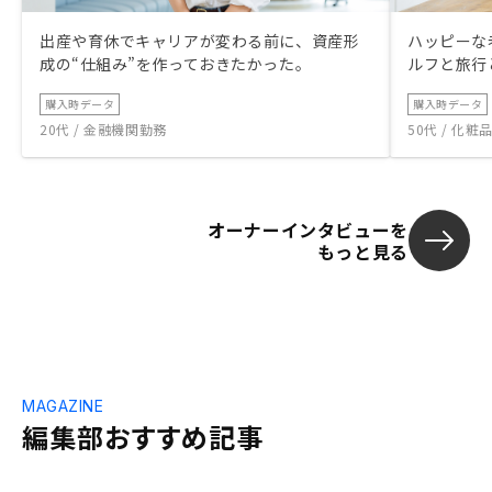
出産や育休でキャリアが変わる前に、資産形
ハッピーな
成の“仕組み”を作っておきたかった。
ルフと旅行
購入時データ
購入時データ
20代 / 金融機関勤務
50代 / 化
オーナーインタビューを
もっと見る
MAGAZINE
編集部おすすめ記事