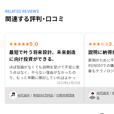
RELATED REVIEWS
関連する評判・口コミ
5.0
3
最短で叶う将来設計。未来創造
説明に納得
に向け投資ができる。
節税のために
RENOSYで
ほぼ知識がなくても説明を受けて不安に思
最もテクノロ
う点はなく、やらない理由がなかったの
ら出口までサ
で、もっと早期に検討していればよかった
め また、話を
と思いました。ご担当者のサポート体制も
2022年11月25日
が多く融資を
役割が、明確でしたし、ご対応の印象も良
40代前半
/
く、このサービスなら、この担当者なら、
40代前半
/
年収800万円台
/
行政外郭団体
社
信頼してお任せできそう、と即座に実感し
ました。