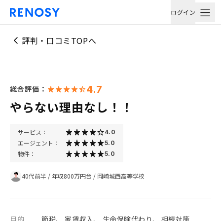
ログイン
評判・口コミTOPへ
4.7
総合評価：
やらない理由なし！！
サービス：
4.0
エージェント：
5.0
物件：
5.0
40代前半
/
年収800万円台
/
岡崎城西高等学校
目的
節税、 家賃収入、 生命保険代わり、 相続対策