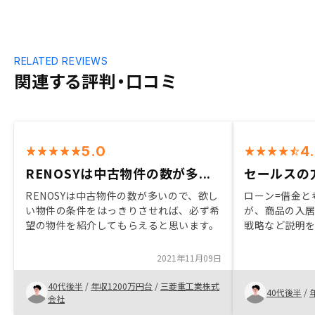
RELATED REVIEWS
関連する評判・口コミ
5.0
4
RENOSYは中古物件の数が多...
セールスの
RENOSYは中古物件の数が多いので、欲し
ローン=借金と
い物件の条件をはっきりさせれば、必ず希
が、商品の入
望の物件を紹介してもらえると思います。
戦略など説明
してくれたの
できました。
2021年11月09日
購入後も不安
い合わせた際
40代後半
/
年収1200万円台
/
三菱重工業株式
40代後半
/
を決めた大き
会社