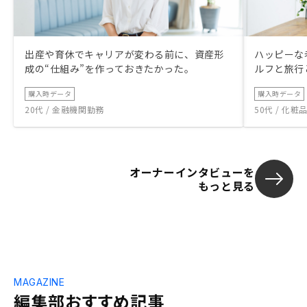
出産や育休でキャリアが変わる前に、資産形
ハッピーな
成の“仕組み”を作っておきたかった。
ルフと旅行
購入時データ
購入時データ
20代 / 金融機関勤務
50代 / 化
オーナーインタビューを
もっと見る
MAGAZINE
編集部おすすめ記事