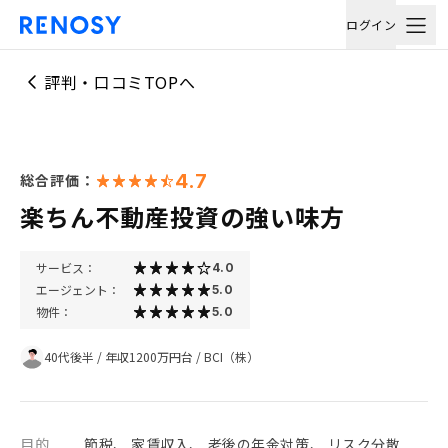
ログイン
評判・口コミTOPへ
4.7
総合評価：
楽ちん不動産投資の強い味方
サービス：
4.0
エージェント：
5.0
物件：
5.0
40代後半
/
年収1200万円台
/
BCI（株）
目的
節税、 家賃収入、 老後の年金対策、 リスク分散