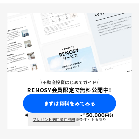
不動産投資はじめてガイド
RENOSY会員限定で無料公開中！
まずは資料をみてみる
※
初回面談で
ポイント
50,000
円分
PayPay
プレゼント適用条件詳細
※条件・上限あり