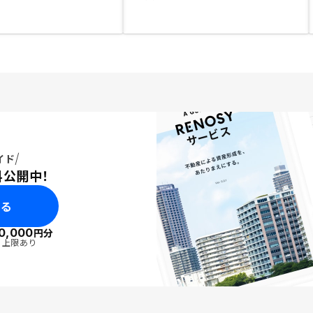
イド
料公開中！
みる
0,000
円分
・上限あり