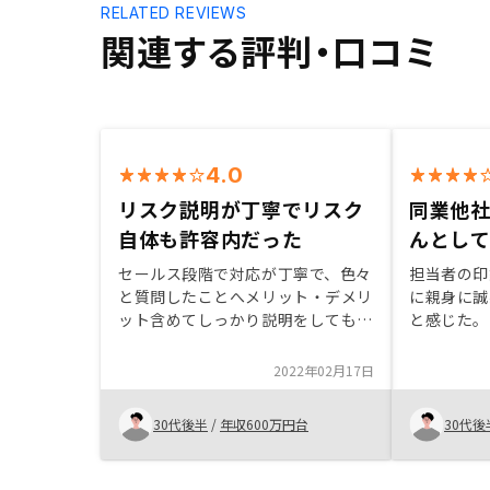
RELATED REVIEWS
関連する評判・口コミ
4.0
リスク説明が丁寧でリスク
同業他
自体も許容内だった
んとして
セールス段階で対応が丁寧で、色々
担当者の印
と質問したことへメリット・デメリ
に親身に誠
ット含めてしっかり説明をしてもら
と感じた。
えたことが安心材料になった。リス
よかった。
クも当初懸念してたより抑えられて
ンは新築だ
2022年02月17日
いて許容範囲内で収まるため運用後
念が大きか
のイメージや状況に応じた選択肢も
古マンショ
30代後半
/
年収600万円台
30代後
いくつか想像できたことが最後の後
ところがよ
押しになった。物件選択については
の方が、電
情報量を多くして時間をかけて実施
があるよう