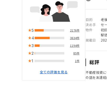
目的
老
決め手
セ
物件
初
5
2176件
駅徒
4
3634件
掲載日
20
3
1194件
2
85件
1
総評
1件
全ての評価を見る
不動産投資に
の話を友達経