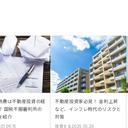
収支の調整や、2部屋や3部屋では
なく5~10部屋を目指す場合の資産
形成など運用面の知識は外部から仕
入れました。眼の前の営業の方と話
してもこうした話題にはならなかっ
た印象。不動産×テクノロジーの会
社なので、社員が両方のリテラシー
を高めることは難易度が高いかもし
れないが、不動産業界に関するリテ
ラシー・イネーブルメントを強化す
るとよいかと感じました。 ・事業
面①：保証プラン付き1棟モノの販
売などバリエーションを増やしてほ
しい。積極的に検討したい。 ・事
業面②：1千万前半などの物件も積
極的に仕入れて紹介してほしい。積
極的に検討したい。
熱費は不動産投資の経
不動産投資家必見！ 金利上昇
？ 国税不服審判所の
など、インフレ時代のリスクと
を紹介
対策
投資する
21.06.15
2025.05.20