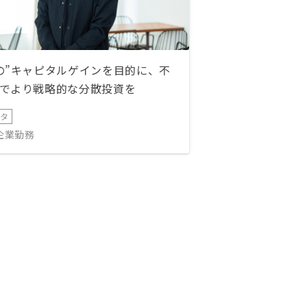
る可能性があります。他の物件タイ
プと比べて、現金化しやすいのも魅
力です。 7. 老後の備えとして活用
できる 家賃収入を年金代わりにす
ることで、老後の生活資金を補填で
の”キャピタルゲインを目的に、不
きます。また、不動産はインフレに
でより戦略的な分散投資を
も強い資産とされており、価値を保
持しやすい傾向があります。
ータ
IT企業勤務