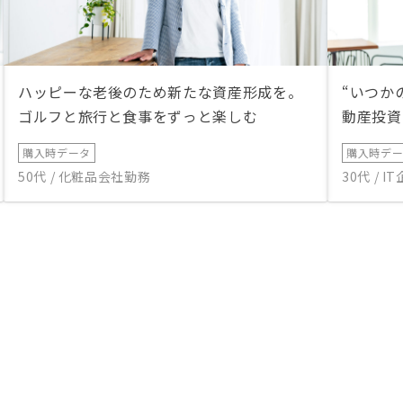
けると不安を持つ方もいるかと思い
ますが、ある程度頭金をいれること
で毎月の収支もプラスに調整できま
す。現金に余裕があった私としては
購入金額の3/4の頭金を入れ、投資
ハッピーな老後のため新たな資産形成を。
“いつか
のリターンを感じられるようにしま
ゴルフと旅行と食事をずっと楽しむ
動産投資
した。 ■私個人としては、早期返
済をしてまずはローンのない1室を
購入時データ
購入時デ
確保したい。売却時期や売却益はコ
50代 / 化粧品会社勤務
30代 / 
ントロールできない気がしているの
で、インカムゲインに期待しながら
売却も少し視野にいれるという期待
値で運用を進めたい。■トータルで
満足ですが、以下の観点、もしお役
に立てばご検討ください。 ・営業
戦術面①：固定資産税や火災保険な
どの金額も組み込んだ収支プランを
わかりやすく提示したほうがいい
・営業戦術面②：リノシーの良さ・
強みを語れる営業担当は多いかもし
れないが、頭金の調整による毎月の