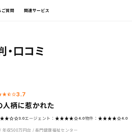
るご質問
関連サービス
判・口コミ
3.7
の人柄に惹かれた
エージェント：
物件：
3.0
4.0
4.0
/
年収500万円台
/
長門健康福祉センター