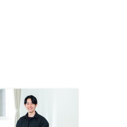
ションは空室リスクが比較的低いと
されています。特に駅近や都心部の
物件は高い需要があります。 3. 運
用がシンプル ファミリー向け物件
や一棟マンションに比べ、管理がシ
ンプルです。部屋が1つしかないた
め、修繕やリフォーム費用も比較的
低く抑えられます。 4. 資産形成が
しやすい ワンルームマンション
は、比較的手頃な価格で始められる
ため、複数の物件を持ちやすく、分
散投資が可能です。また、長期的な
保有による資産形成や、売却時のキ
ャピタルゲインも期待できます。 5.
節税効果 減価償却費を経費として
計上できるため、所得税や住民税の
節税が可能です。また、住宅ローン
の金利も経費として処理できます。
6. 流動性が高い 都市部のワンルー
ムマンションは需要が高いため、売
却時も比較的スムーズに取引ができ