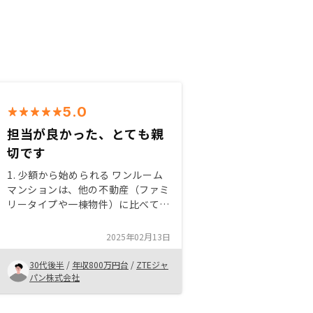
5.0
担当が良かった、とても親
切です
1. 少額から始められる ワンルーム
マンションは、他の不動産（ファミ
リータイプや一棟物件）に比べて価
格が低いため、少額の資金から始め
ることができます。自己資金が少な
2025年02月13日
くても融資を活用することで、比較
的手軽に投資が可能です。 2. 需要
30代後半
/
年収800万円台
/
ZTEジャ
が安定している 都市部では、単身
パン株式会社
者（学生や若い社会人、転勤者な
ど）の需要が高く、ワンルームマン