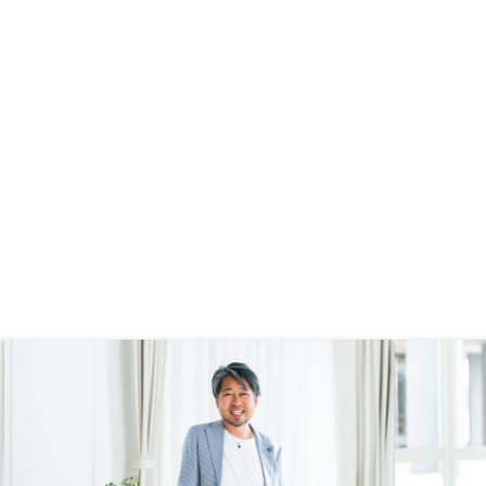
調整や依頼ごとにわざわ
刺さるようになり、問い合わせをし
りたくないので、簡易な
ました。営業担当の方がマネーリテ
構わない。
ラシーがない私にも丁寧に説明やリ
スクについて説明してくれました。
（私がベンチャー企業に勤務してい
たり、一部イレギュラーな事項があ
ったりしましたが、営業担当の方に
は粘り強く対応いただけて感謝して
おります。） ■リノシーの話を聞
きながら、他のYoutubeや他社のセ
ミナーを見ていました。結論、忙し
くて大家業（管理や物件再生）がで
きず空室や修繕リスクに対応しづら
いサラリーマン向けで、かつ、ある
程度の売却も期待できる品質の物件
を囲っており提案してくれる点で、
リノシー社に唯一無二のメリットを
感じました。（自分の学習や経験の
範囲内です） ■保障が手厚い一方
で固定資産税や火災保険含めて毎月
若干手出し（支出）がある提案を受