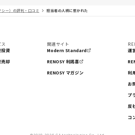
リノシー）の評判・口コミ
担当者の人柄に惹かれた
ビス
関連サイト
RE
産投資
Modern Standard
運
産売却
RENOSY 利諾喜
RE
RENOSY マガジン
利
お
プ
反
コ