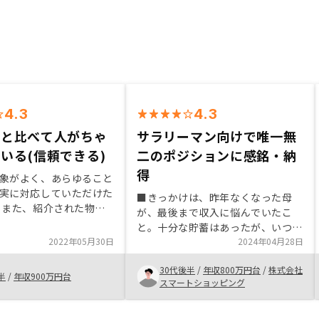
4.3
4.3
社と比べて人がちゃ
サラリーマン向けで唯一無
いる(信頼できる)
二のポジションに感銘・納
得
象がよく、あらゆること
実に対応していただけた
■きっかけは、昨年なくなった母
 また、紹介された物件
が、最後まで収入に悩んでいたこ
既に持っていたマンショ
と。十分な貯蓄はあったが、いつ死
ったため、値下がりの懸
2022年05月30日
ぬかわからず支出が読めない＆個人
2024年04月28日
ったが、RENOSYでは中
事業主で年金が少なく収入が得られ
ンをとりあつかっている
30代後半
/
年収800万円台
/
株式会社
ない状況を最後まで憂いていたこと
半
/
年収900万円台
かった。メールより電話
スマートショッピング
が、自分の将来にも重なる気がして
話より面着の方が誠実感
不安を覚えたため。 ■そんなな
に感じるかもしれない
か、時折見ていたリノシーの広告が