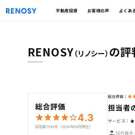
不動産投資
お客様の声
よくあ
RENOSY
の評
（リノシー）
総合評価：
総合評価
担当者
4.3
サービス：
回答数7090件（2026年08月現在）
30代後半