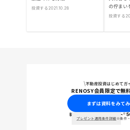
の佇まい
投資する
2021.10.28
投資する
2
不動産投資はじめてガ
RENOSY会員限定で無
まずは資料をみて
※
初回面談で
ポイント
5
PayPay
プレゼント適用条件詳細
※条件