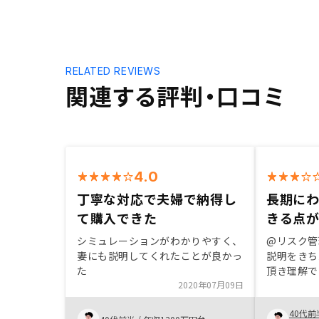
RELATED REVIEWS
関連する評判・口コミ
4.0
丁寧な対応で夫婦で納得し
長期に
て購入できた
きる点
シミュレーションがわかりやすく、
@リスク管
妻にも説明してくれたことが良かっ
説明をきち
た
頂き理解で
2020年07月09日
@長期にわ
と @手続
40代前
思疎通がし