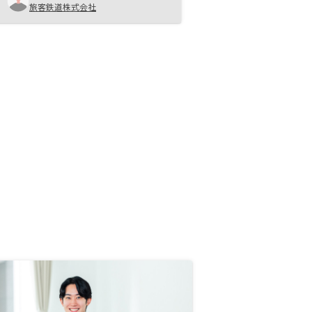
旅客鉄道株式会社
ギフト券５万円円分貰えるというの
に惹かれて怪しさを感じつつも面談
を受けて、初回面談で２部屋契約
し、何ヵ月か運用し、ほぼ、管理費
と修繕積立金の支払のみでマンショ
ンが購入できる手軽さとRENOSYと
いうブランド力で安心でき、追加で
もう１部屋契約しました。