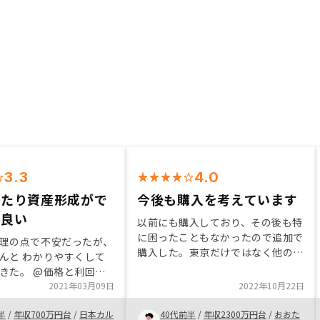
3.3
4.0
わたり資産形成がで
今後も購入を考えています
が良い
以前にも購入しており、その後も特
に困ったこともなかったので追加で
理の点で不安だったが、
購入した。東京だけではなく他の都
んと わかりやすくして
市圏の物件も増えており気になって
きた。 @価格と利回り
いた。色々な地域に旅行がてら見学
たり、資産形成できるこ
2021年03月09日
2022年10月22日
に行き今後も購入を考えていきた
きが担当者変わる為、意
い。確定申告の時もアプリが使いや
半
/
年収700万円台
/
日本カル
40代前半
/
年収2300万円台
/
おおた
っかりできておらず困っ