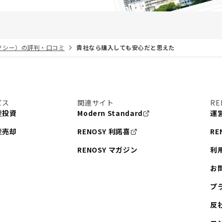
リノシー）の評判・口コミ
貴社なら購入しても安心だと思えた
ビス
関連サイト
RE
産投資
Modern Standard
運
産売却
RENOSY 利諾喜
RE
RENOSY マガジン
利
お
プ
反