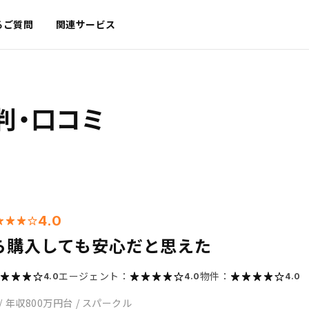
るご質問
関連サービス
判・口コミ
4.0
ら購入しても安心だと思えた
エージェント：
物件：
4.0
4.0
4.0
/
年収800万円台
/
スパークル