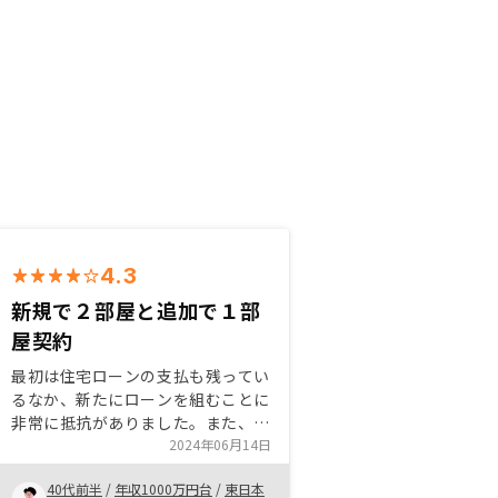
4.3
新規で２部屋と追加で１部
屋契約
最初は住宅ローンの支払も残ってい
るなか、新たにローンを組むことに
非常に抵抗がありました。また、不
動産投資を周りでやっている人もい
2024年06月14日
なく一般的にではないのも不安でし
40代前半
/
年収1000万円台
/
東日本
た。しかし、初回面談でAmazon