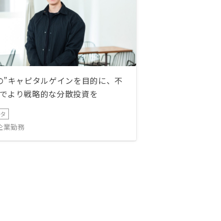
の”キャピタルゲインを目的に、不
でより戦略的な分散投資を
ータ
IT企業勤務