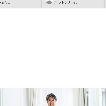
すく特に苦労することはなかった。
株式会社
ブレストクリニック
ェックミスなど あとあ
融資先の決定までのプロセスが不透
必要になった @営業さ
明なのが気になります。
は、色々相談に乗ってい
してます 他部署との連