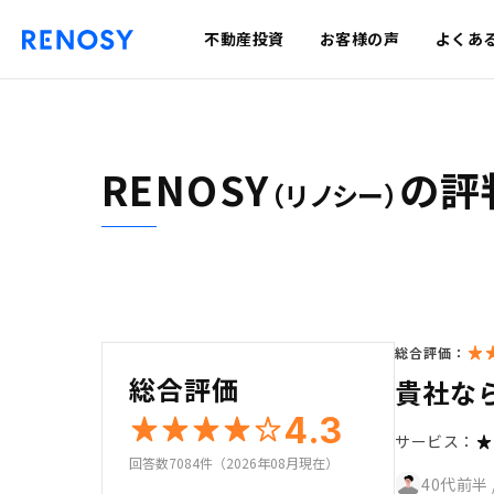
不動産投資
お客様の声
よくあ
RENOSY
の評
（リノシー）
総合評価：
総合評価
貴社な
4.3
サービス：
回答数7084件（2026年08月現在）
40代前半