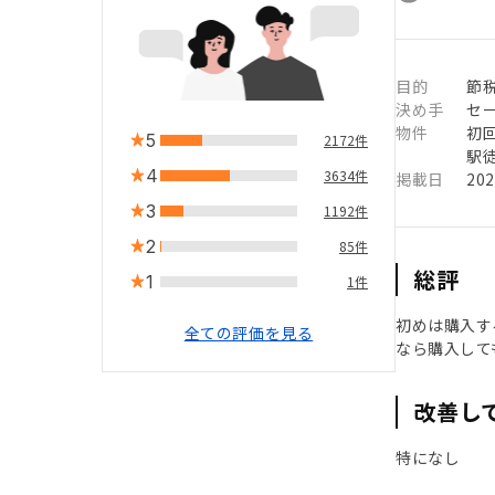
目的
節
決め手
セ
物件
初
5
2172件
駅徒
4
3634件
掲載日
20
3
1192件
2
85件
総評
1
1件
初めは購入す
全ての評価を見る
なら購入して
改善し
特になし