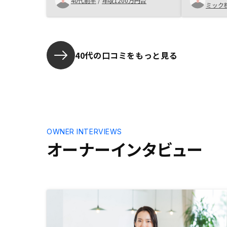
40代前半
/
年収1200万円台
ミック
た。書類チ
と手直しが
んについて
ただき満足
携強化。
40代の口コミをもっと見る
OWNER INTERVIEWS
オーナーインタビュー