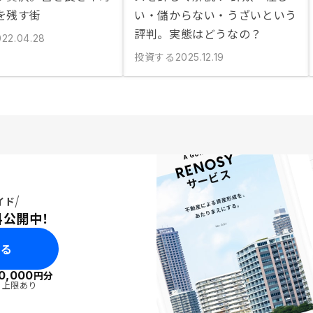
を残す街
い・儲からない・うざいという
評判。実態はどうなの？
022.04.28
投資する
2025.12.19
イド
料公開中！
みる
0,000
円分
・上限あり