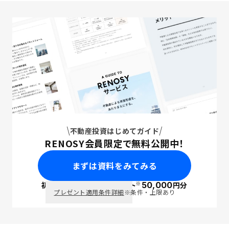
不動産投資はじめてガイド
RENOSY会員限定で無料公開中！
まずは資料をみてみる
※
初回面談で
ポイント
50,000
円分
PayPay
プレゼント適用条件詳細
※条件・上限あり