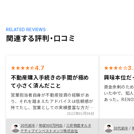
RELATED REVIEWS
関連する評判・口コミ
4.7
3
不動産購入手続きの手間が極め
興味本位だ
て小さく済んだこと
資金余剰のた
いた中で、知
営業担当者自身が不動産投資の経験があ
あった。REN
り、それを踏まえたアドバイスは信頼感が
深めるほど、
持てたし、営業としての実績豊富な方だっ
することがで
たので今後もお付き合いしていきたいと思
2022年01月06日
入にいたった
った。 また、リノシーの契約は他社に比
30代前半
/
年収900万円台
/
三井物産オルタ
べてリスクを限定できるプランの用意があ
30代前半
/
ナティブインベストメンツ株式会社
るので、不動産投資初心者にとっては取り