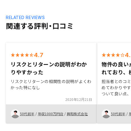
RELATED REVIEWS
関連する評判・口コミ
4.7
4
リスクとリターンの説明がわか
物件の良い
りやすかった
れており、
リスクとリターンの相関性の説明がよくわ
担当者とのコ
かった特になし
めてわかりや
ついて良い点
2020年12月21日
くれるので、
できた。10ー
セスできるよ
50代前半
/
年収1000万円台
/
興和株式会社
50代前半
/
Transparen