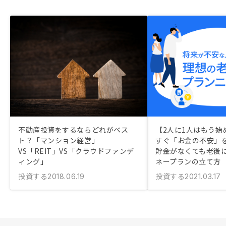
不動産投資をするならどれがベス
【2人に1人はもう始
ト？「マンション経営」
すぐ「お金の不安」
VS「REIT」VS「クラウドファンデ
貯金がなくても老後
ィング」
ネープランの立て方
投資する
投資する
2018.06.19
2021.03.17