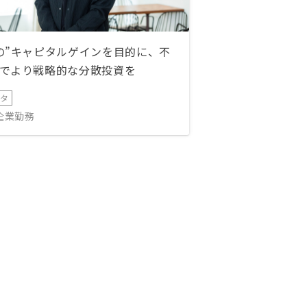
の”キャピタルゲインを目的に、不
でより戦略的な分散投資を
ータ
IT企業勤務