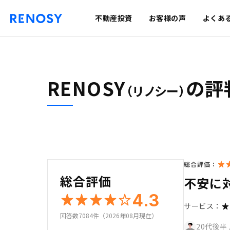
不動産投資
お客様の声
よくあ
RENOSY
の評
（リノシー）
総合評価：
総合評価
不安に
4.3
サービス：
回答数7084件（2026年08月現在）
20代後半