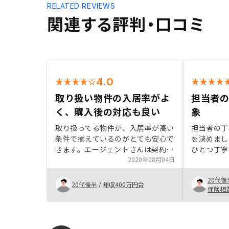
RELATED REVIEWS
関連する評判・口コミ
4.0
取り扱い物件の入居率がよ
担当者
く、購入後の対応も良い
象
取り扱ってる物件が、入居率が高い
担当者の丁
条件で揃えているのがとても安心で
を決めまし
きます。エージェントさんは契約ま
ひとつ丁寧
ではかなり親身に対応してください
2020年08月04日
リアな状況
ますし、アプリからの質問にも丁寧
た、サポー
20代後
に対応してくださいます。契約後の
購入後も安
20代後半
/
年収400万円台
保険相
司法書士からなどの書類関係でもエ
ます。初期
ージェントのフォロー(いつまでに
えられてい
何をすればいいのか)があるといい
おすすめだ
なと思いました。