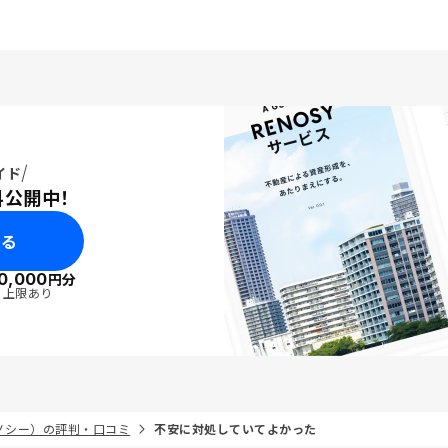
イド
料公開中！
みる
0,000
円分
・上限あり
リノシー）の評判・口コミ
不安に対処していてよかった