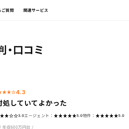
るご質問
関連サービス
判・口コミ
4.3
対処していてよかった
エージェント：
物件：
3.0
5.0
5.0
/
年収600万円台
/