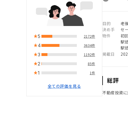
目的
老
決め手
セ
物件
初
5
2172件
駅徒
4
3634件
駅徒
掲載日
20
3
1192件
2
85件
1
1件
総評
全ての評価を見る
不動産投資に