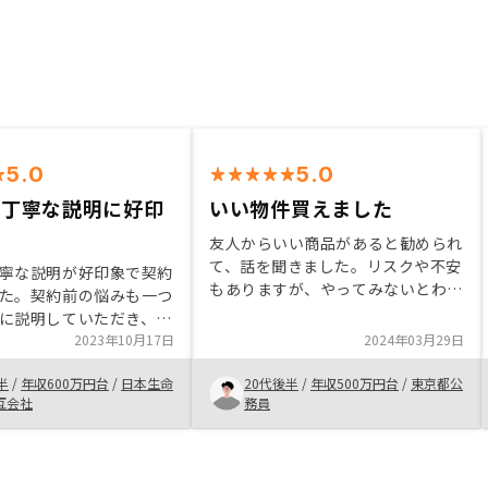
5.0
5.0
の丁寧な説明に好印
いい物件買えました
友人からいい商品があると勧められ
て、話を聞きました。リスクや不安
寧な説明が好印象で契約
もありますが、やってみないとわか
た。契約前の悩みも一つ
らないことがあるのもら事実だと思
に説明していただき、ク
い、取り組んでみました。まだまだ
で契約に至りました。ま
2023年10月17日
2024年03月29日
この先わかりませんが、期待してい
ト体制も充実しており、
ます。ありがとうございました。
半
/
年収600万円台
/
日本生命
20代後半
/
年収500万円台
/
東京都公
心して運用できると思い
互会社
務員
費用も他社に比べ低く抑
るため、若年層の方にも
と思います。