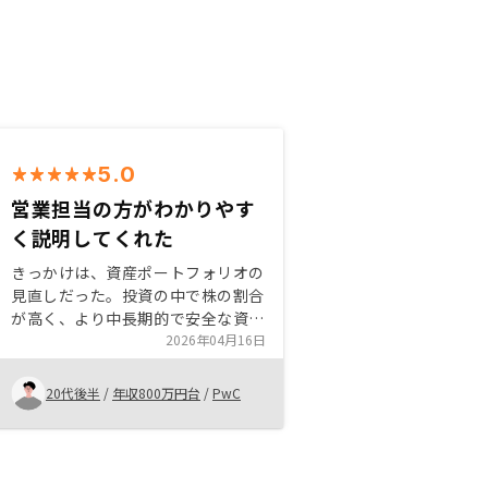
5.0
営業担当の方がわかりやす
く説明してくれた
きっかけは、資産ポートフォリオの
見直しだった。投資の中で株の割合
が高く、より中長期的で安全な資産
をもポートフォリオに入れて方が良
2026年04月16日
いと思い、不動産投資を始めた。
Renosyの良いところは、アプリで
20代後半
/
年収800万円台
/
PwC
管理できるところと、空室率が低い
ところかと感じました。