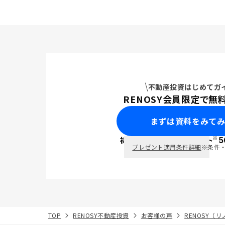
不動産投資はじめてガ
RENOSY会員限定で無
まずは資料をみて
※
初回面談で
ポイント
5
PayPay
プレゼント適用条件詳細
※条件
TOP
RENOSY不動産投資
お客様の声
RENOSY（