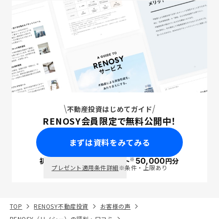
不動産投資はじめてガイド
RENOSY会員限定で無料公開中！
まずは資料をみてみる
※
初回面談で
ポイント
50,000
円分
PayPay
プレゼント適用条件詳細
※条件・上限あり
TOP
RENOSY不動産投資
お客様の声
RENOSY（リノシー）の評判・口コミ