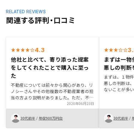
RELATED REVIEWS
関連する評判・口コミ
4.3
3
他社と比べて、寄り添った提案
まずは一物
をしてくれたことで購入に至っ
悪しの判断
た
まずは、１物件
悪しの判断は
不動産については前々から関心があり、リ
ないことが多
ノシーさんやその他複数の不動産業者の担
ら取るべきで
当の方より説明がありました。ただ、不動
ないです。 「
産については分からないことが多く不安は
2020年06月23日
には、なくな
ありましたが、担当の方が親身になり繰り
持ちにも配慮
返し説明していただけたことにとても好感
30代前半
/
年収900万円台
30代前半
/
を持ちました。また、他社の担当者より私
の気持ちを理解した提案を頂けたと思いま