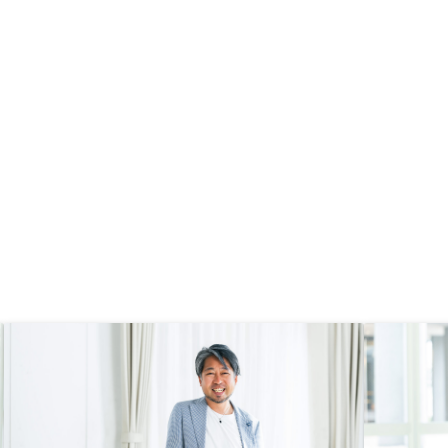
束がしっかり守られるこ
なりました。「不動産は一定以上価
たいと思います。
値が下がらない」「長期間での資産
形成」「自分の職に対する信用をお
金にする」ということや、具体的な
事例や実績、今後のプランニング含
めてしっかり時間をかけて説明いた
だきました。押し売り感がないこと
も非常に高評価でした。あと、仕事
柄なかなか時間が作れない中で手続
き関連について最大限努力いただき
ました。まだ運用を始めたばかりで
すが、資金に余裕ができれば、また
RENOSYさんでお願いしようかなと
は思っています。