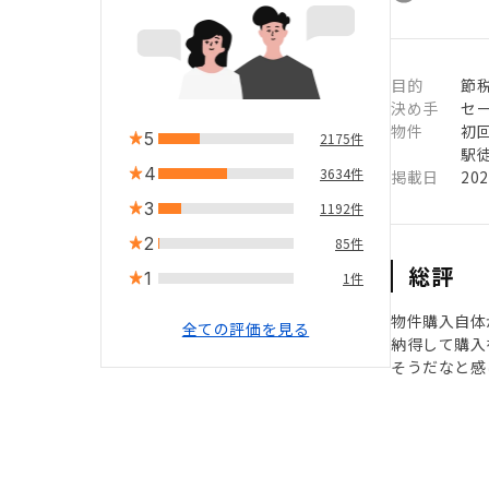
目的
節
決め手
セ
物件
初
5
2175件
駅徒
4
3634件
掲載日
20
3
1192件
2
85件
総評
1
1件
物件購入自体
全ての評価を見る
納得して購入
そうだなと感