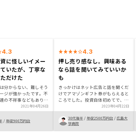
4.3
4.3
投資に怪しいイメー
押し売り感なし。興味ある
っていたが、丁寧な
なら話を聞いてみていいか
いただけた
も
は分からない、難しそう
きっかけはネット広告と話を聞くだ
ージが強かったです。不
けでアマゾンギフト券がもらえると
連の不祥事などもあり、
ころでした。投資自体初めてで、そ
みきれない感触でした。
2021年04月26日
もそも不動産投資に対して漠然とし
2023年04月22日
スクを一つ一つ丁寧に解
た「胡散臭さ」がありましたが、何
30代後半
/
年収2500万円台
/
広島大
、納得して購入できたの
度かセールス担当の話を聞くうち
半
/
年収900万円台
学病院
と思います。超長期の運
に、リスクとベネフィット
した契約内容ですので、
（RENOSY側も含めて）がクリアに