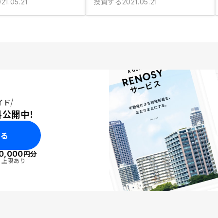
投資する
21.05.21
2021.05.21
イド
料公開中！
みる
0,000
円分
・上限あり