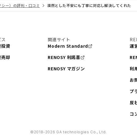
リノシー）の評判・口コミ
漠然とした不安にも丁寧に対応し解決してくれた
ビス
関連サイト
RE
産投資
Modern Standard
運
産売却
RENOSY 利諾喜
RE
RENOSY マガジン
利
お
プ
反
コ
©︎2018-2026 GA technologies Co., Ltd.