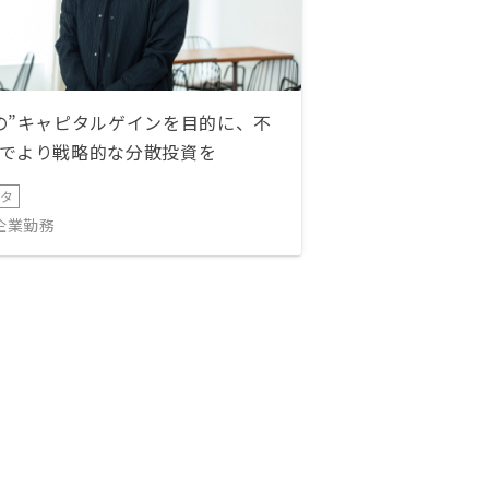
の”キャピタルゲインを目的に、不
でより戦略的な分散投資を
ータ
IT企業勤務