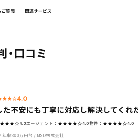
るご質問
関連サービス
判・口コミ
4.0
した不安にも丁寧に対応し解決してくれ
エージェント：
物件：
4.0
4.0
4.0
/
年収800万円台
/
MSD株式会社