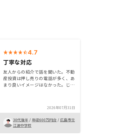
4.7
丁寧な対応
友人からの紹介で話を聞いた。不動
産投資は押し売りの電話が多く、あ
まり良いイメージはなかった。じっ
くり話を聞き、どんな質問も丁寧に
答えてくれた。リスクとメリットか
ら始めるなら早い方が良いと判断し
2026年07月31日
た。最後は担当者の人の良さ。おす
すめできるかはこれからだが、話を
30代後半
/
年収600万円台
/
広島市立
聞くだけでも面白いと思えた。
江波中学校