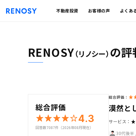
不動産投資
お客様の声
よくあ
RENOSY
の評
（リノシー）
総合評価：
総合評価
漠然と
4.3
サービス：
回答数7087件（2026年08月現在）
30代後半