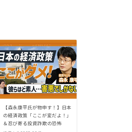
【森永康平氏が物申す！】日本
の経済政策「ここが変だよ！」
＆忍び寄る投資詐欺の恐怖