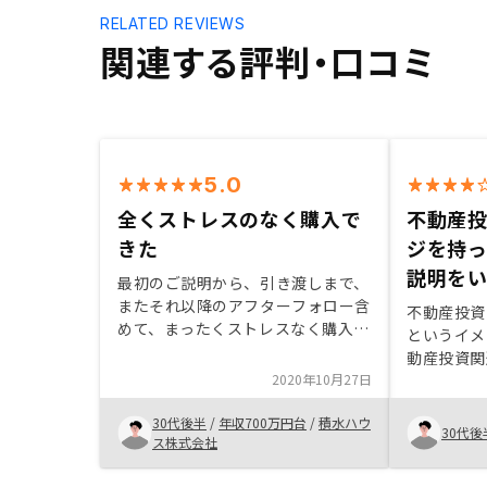
RELATED REVIEWS
関連する評判・口コミ
5.0
全くストレスのなく購入で
不動産
きた
ジを持
説明を
最初のご説明から、引き渡しまで、
またそれ以降のアフターフォロー含
不動産投資
めて、まったくストレスなく購入さ
というイメ
せて頂きました。スタッフの方のチ
動産投資関
ームワークも大変良いと感じまし
2020年10月27日
リスクが読
た。
考え得るリ
30代後半
/
年収700万円台
/
積水ハウ
説いただき
30代後
ス株式会社
が良かった
用を前提と