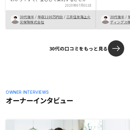
信頼して購入
きました。
2020年07月01日
30代後半
/
年収1100万円台
/
三井住友海上火
30代後半
/
災保険株式会社
ディングス
30代の口コミをもっと見る
OWNER INTERVIEWS
オーナーインタビュー