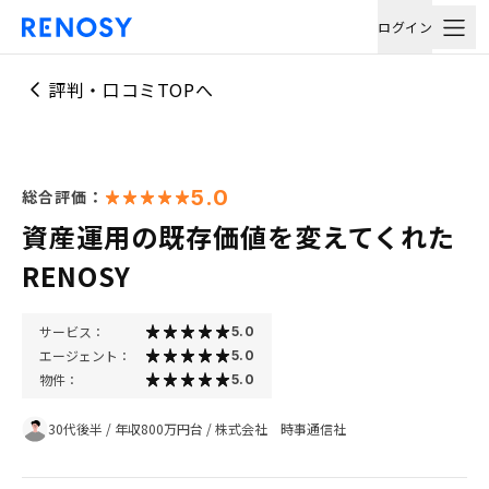
ログイン
評判・口コミTOPへ
5.0
総合評価：
資産運用の既存価値を変えてくれた
RENOSY
サービス：
5.0
エージェント：
5.0
物件：
5.0
30代後半
/
年収800万円台
/
株式会社 時事通信社