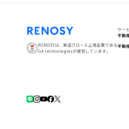
サー
不動
RENOSYは、東証グロース上場企業である
不動
GA technologiesが運営しています。