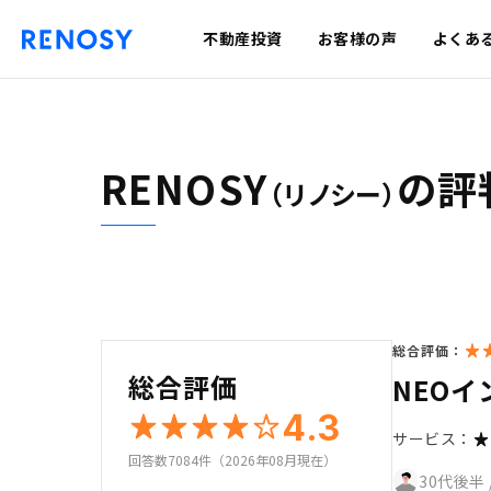
不動産投資
お客様の声
よくあ
RENOSY
の評
（リノシー）
総合評価：
総合評価
NEO
4.3
サービス：
回答数7084件（2026年08月現在）
30代後半