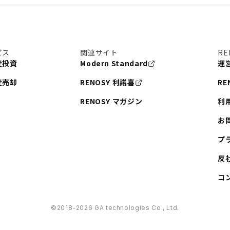
ビス
関連サイト
RE
産投資
Modern Standard
運
産売却
RENOSY 利諾喜
RE
RENOSY マガジン
利
お
プ
反
コ
©︎2018-2026 GA technologies Co., Ltd.