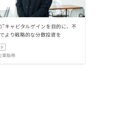
の”キャピタルゲインを目的に、不
でより戦略的な分散投資を
ータ
IT企業勤務