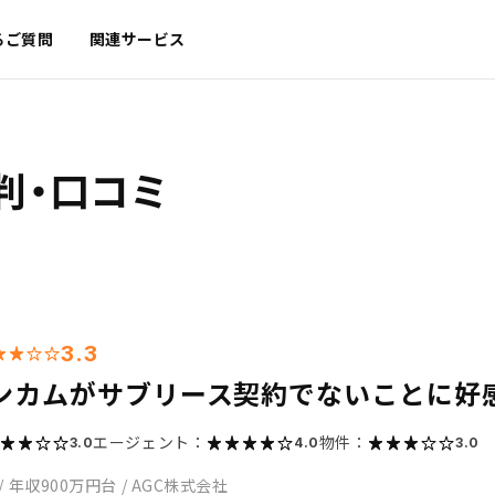
るご質問
関連サービス
判・口コミ
3.3
インカムがサブリース契約でないことに好
エージェント：
物件：
3.0
4.0
3.0
/
年収900万円台
/
AGC株式会社