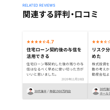
RELATED REVIEWS
関連する評判・口コミ
4.7
住宅ローン契約後の与信を
リスク
活用できる
めた
住宅ローン等契約した後の残りの与
株式投資を
信はなるべく早めに使い切った方が
散の考えか
いいと思いました。
動産会社よ
2020年11月18日
た資料整理
かな質問を
30代後
答や補足説
30代後半
/
年収1900万円台
ホール
頼して購入