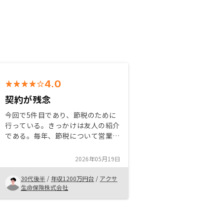
4.0
契約が残念
今回で5件目であり、節税のために
行っている。きっかけは友人の紹介
である。毎年、節税について営業担
当が相談に乗ってくれる。契約担当
は非常に残念な方のため、何とかし
2026年05月19日
てほしい。会社として、売ることに
専念していて、実際の契約、アフタ
30代後半
/
年収1200万円台
/
アクサ
ーケアが疎かになってきていると感
生命保険株式会社
じる。初期ほどサービスの手厚さが
薄れている。規模拡大しているのは
顧客としても良いのだが、来ると言