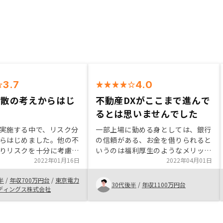
3.7
4.0
分散の考えからはじ
不動産DXがここまで進んで
るとは思いませんでした
実施する中で、リスク分
一部上場に勤める身としては、銀行
らはじめました。他の不
の信頼がある、お金を借りられると
りリスクを十分に考慮し
いうのは福利厚生のようなメリット
をしており、担当者へ細
2022年01月16日
に近いと思っております。 よって
2022年04月01日
してもしっかりとした回
最大限に活用したいと思っておりま
半
/
年収700万円台
/
東京電力
明をしてもらったため信
した。 その中でお金が借りられて
30代後半
/
年収1100万円台
ディングス株式会社
しました。
投資に回せる不動産投資を選択しま
した。