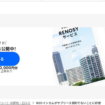
イド
料公開中！
みる
0,000
円分
・上限あり
リノシー）の評判・口コミ
NEOインカムがサブリース契約でないことに好感