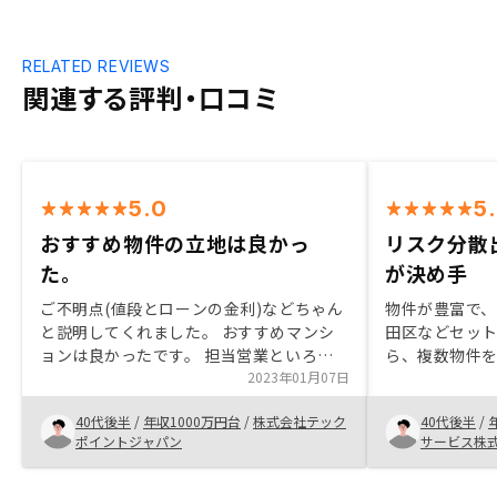
RELATED REVIEWS
関連する評判・口コミ
5.0
5
おすすめ物件の立地は良かっ
リスク分散
た。
が決め手
ご不明点(値段とローンの金利)などちゃん
物件が豊富で
と説明してくれました。 おすすめマンシ
田区などセッ
ョンは良かったです。 担当営業といろい
ら、複数物件
ろ話したから、信頼関係を構築しました。
2023年01月07日
物件が決まっ
契約手続きは便利です。 書類の用意は面
行うことが出
40代後半
/
年収1000万円台
/
株式会社テック
40代後半
/
倒くさいので、ちゃんとお知らせしてくれ
担当者から提
ポイントジャパン
サービス株
ました。
スが良かった
取られること
った。