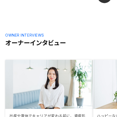
OWNER INTERVIEWS
オーナーインタビュー
出産や育休でキャリアが変わる前に、資産形
ハッピーな