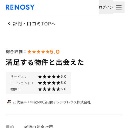
ログイン
評判・口コミTOPへ
5.0
総合評価：
満足する物件と出会えた
サービス：
5.0
エージェント：
5.0
物件：
5.0
20代後半
/
年収600万円台
/
シンプレクス株式会社
目的
老後の年金対策