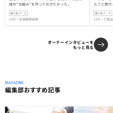
成の“仕組み”を作っておきたかった。
ルフと旅行
購入時データ
購入時データ
20代 / 金融機関勤務
50代 / 化
オーナーインタビューを
もっと見る
MAGAZINE
編集部おすすめ記事