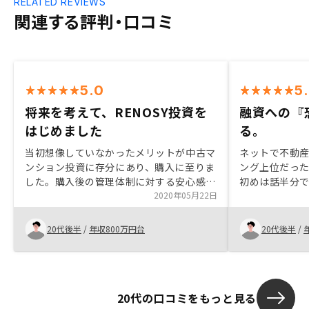
RELATED REVIEWS
関連する評判・口コミ
5.0
5
将来を考えて、RENOSY投資を
融資への『
はじめました
る。
当初想像していなかったメリットが中古マ
ネットで不動
ンション投資に存分にあり、購入に至りま
ング上位だっ
した。購入後の管理体制に対する安心感も
初めは話半分
推しのポイントです。将来の自分のキャッ
2020年05月22日
ディングにつ
シュフローの理想を考え、その理想を実現
動産投資のメ
するために必要な手段として購入に至った
担当者は、知
20代後半
/
年収800万円台
20代後半
/
ため、エージェントの提案内容にも納得感
がありました。RENOSYアプリで管理プラ
ン〔マスター、ワイド、集金代行〕の変更
手続きが出来れば良いと思いました。
20代の口コミをもっと見る