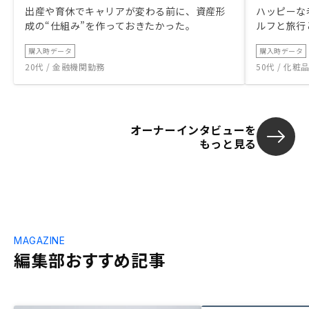
出産や育休でキャリアが変わる前に、資産形
ハッピーな
成の“仕組み”を作っておきたかった。
ルフと旅行
購入時データ
購入時データ
20代 / 金融機関勤務
50代 / 化
オーナーインタビューを
もっと見る
MAGAZINE
編集部おすすめ記事