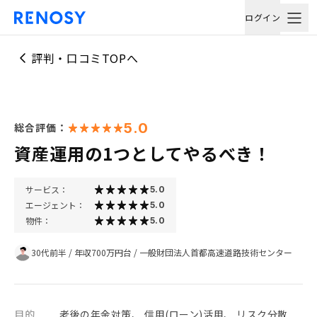
ログイン
評判・口コミTOPへ
5.0
総合評価：
資産運用の1つとしてやるべき！
サービス：
5.0
エージェント：
5.0
物件：
5.0
30代前半
/
年収700万円台
/
一般財団法人首都高速道路技術センター
目的
老後の年金対策、 信用(ローン)活用、 リスク分散