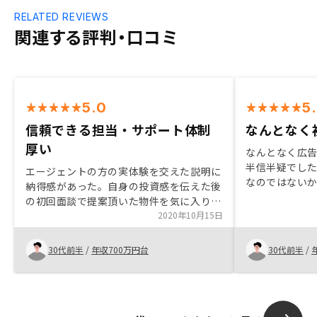
RELATED REVIEWS
関連する評判・口コミ
5.0
5
信頼できる担当・サポート体制
なんとなく
厚い
なんとなく広
半信半疑でし
エージェントの方の実体験を交えた説明に
なのではない
納得感があった。自身の投資感を伝えた後
なサービスで
の初回面談で提案頂いた物件を気に入り、
的な感覚で始
この担当なら信頼できると感じた。サポー
2020年10月15日
た点です。
ト体制も厚く、迷うこと無く契約できた。
紹介可能物件のリストが見れると2件目以
30代前半
/
年収700万円台
30代前半
/
降相談がしやすいと思う。