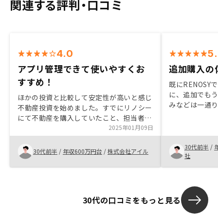
関連する評判・口コミ
4.0
5
アプリ管理できて使いやすくお
追加購入の
すすめ！
既にRENOS
に、追加でもう
ほかの投資と比較して安定性が高いと感じ
みなどは一通
不動産投資を始めました。すでにリノシー
頂いた物件で
にて不動産を購入していたこと、担当者
かったので、
様、物件が適していたため追加購入致しま
2025年01月09日
ればと思い、
した。アプリ管理などもできるため購入後
で基本管理で
30代前半
/
も状況や経緯把握しやすいため満足してい
30代前半
/
年収600万円台
/
株式会社アイル
体制もしっか
社
ます。特になし
などはないかと
はRENOSY
そうでないと
30代の口コミをもっと見る