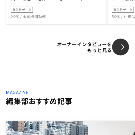
購入時データ
購入時データ
20代 / 金融機関勤務
50代 / 化
オーナーインタビューを
もっと見る
MAGAZINE
編集部おすすめ記事