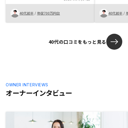
た。何社かセミナーに参加する中で、不動
も追い風であ
産投資の仕組みを学び、リスクとリターン
機能などを考え
40代前半
/
年収700万円台
40代前半
/
について理解し、リノシーさんと出会いむ
その他投資)に
した。最終的に物件を決めるときは、会社
るといい
の将来性とエージェントの方の熱心さで決
めました！契約してからの事務手続きがも
40代の口コミをもっと見る
っとスムーズであれば！友人にも勧めやす
いです。正直、段取りが悪いし担当の方も
「初めてなんですか？」と言いたいぐらい
ぐだぐだでした。社員さんが事務手続きを
100％わかっているように研修をお願いし
ます。そうすれば、さらに発展すると思い
ます。
OWNER INTERVIEWS
オーナーインタビュー