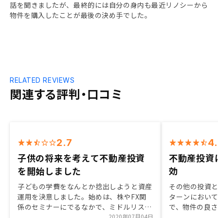
話を聞きましたが、最終的には自分の身内も最近リノシーから
物件を購入したことが最後の決め手でした。
RELATED REVIEWS
関連する評判・口コミ
2.7
4
子供の将来を考えて不動産投資
不動産投資
を開始しました
効
子どもの学費をなんとか捻出しようと資産
その他の投資
運用を決意しました。始めは、株やFX関
ターンにおい
係のセミナーにでるなかで、ミドルリスク
で、物件の良
ミドルリターンの不動産投資に出会いまし
2020年07月04日
おいて優れてい