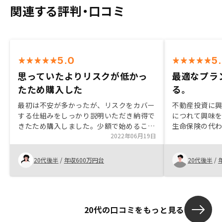
関連する評判・口コミ
5.0
5
思っていたよりリスクが低かっ
最適なプラ
たため購入した
る。
最初は不安が多かったが、リスクをカバー
不動産投資に
する仕組みをしっかり説明いただき納得で
につれて興味
きたため購入しました。少額で始めること
生命保険の代
ができるということも良かったです。リス
2022年06月19日
ったことが決
クがある点はプランに入るとカバーできる
契約までにつ
ので、安心して良いと思います。
いたため、ス
20代後半
/
年収600万円台
20代後半
/
できました。
20代の口コミをもっと見る