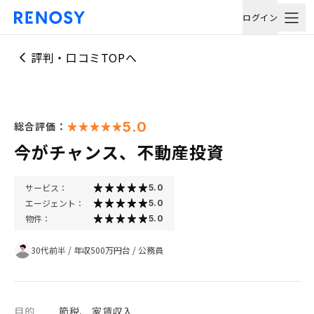
ログイン
評判・口コミTOPへ
5.0
総合評価：
今がチャンス、不動産投資
サービス：
5.0
エージェント：
5.0
物件：
5.0
30代前半
/
年収500万円台
/
公務員
目的
節税、 家賃収入