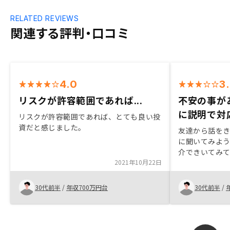
RELATED REVIEWS
関連する評判・口コミ
4.0
3
リスクが許容範囲であれば...
不安の事が
に説明で対
リスクが許容範囲であれば、とても良い投
資だと感じました。
友達から話を
に聞いてみよ
介できいてみ
2021年10月22日
用の仕方、物
て、リスクが
であるし、中
30代前半
/
年収700万円台
30代前半
/
ので決めまし