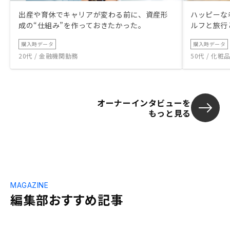
出産や育休でキャリアが変わる前に、資産形
ハッピーな
成の“仕組み”を作っておきたかった。
ルフと旅行
購入時データ
購入時データ
20代 / 金融機関勤務
50代 / 化
オーナーインタビューを
もっと見る
MAGAZINE
編集部おすすめ記事