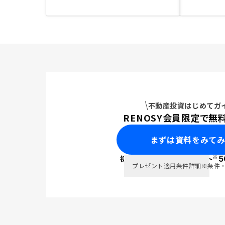
不動産投資はじめてガ
RENOSY会員限定で無
まずは資料をみて
※
初回面談で
ポイント
5
PayPay
プレゼント適用条件詳細
※条件