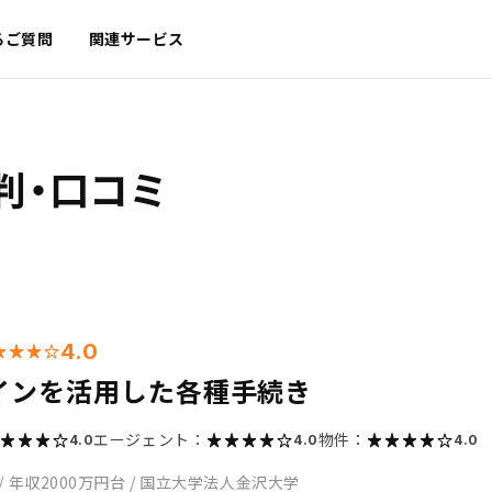
るご質問
関連サービス
判・口コミ
4.0
インを活用した各種手続き
エージェント：
物件：
4.0
4.0
4.0
/
年収2000万円台
/
国立大学法人金沢大学