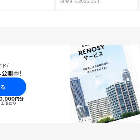
投資する
2025.06.11
イド
料公開中！
みる
0,000
円分
・上限あり