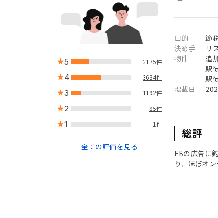
目的
節
決め手
リ
物件
追
5
2175件
駅徒
4
3634件
駅徒
掲載日
20
3
1192件
2
85件
1
1件
総評
全ての評価を見る
FBの広告に
り、ほぼオン