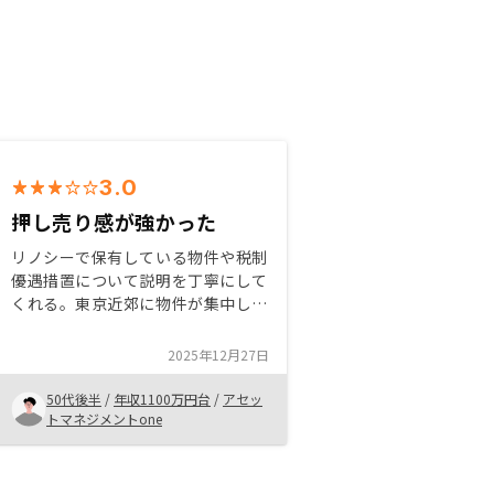
3.0
押し売り感が強かった
リノシーで保有している物件や税制
優遇措置について説明を丁寧にして
くれる。東京近郊に物件が集中して
おり、この地域で不動産投資を検討
されている方に向いている。また、
2025年12月27日
対応は速い。今後は、大都市を中心
に物件を増やしていくことも魅力の
50代後半
/
年収1100万円台
/
アセッ
1つ。
トマネジメントone