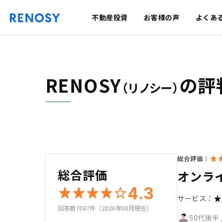
不動産投資
お客様の声
よくあ
RENOSY
の評
（リノシー）
総合評価：
総合評価
オンラ
4.3
サービス：
回答数7087件（2026年08月現在）
50代後半