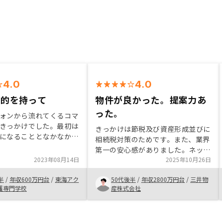
4.0
4.0
目的を持って
物件が良かった。提案力あ
った。
ォンから流れてくるコマ
きっかけでした。最初は
きっかけは節税及び資産形成並びに
になることとなかなか将
相続税対策のためです。また、業界
しが想像できないことで
第一の安心感がありました。ネット
でした。担当者に自分の
2023年08月14日
ワークもあり提案力も優れていると
2025年10月26日
を伝えたところ、しっか
思います。サービスの充実度並びに
してくれました。
半
/
年収600万円台
/
東海アク
50代後半
/
年収2800万円台
/
三井物
長期的に信頼できることが良いかと
護専門学校
産株式会社
思います。