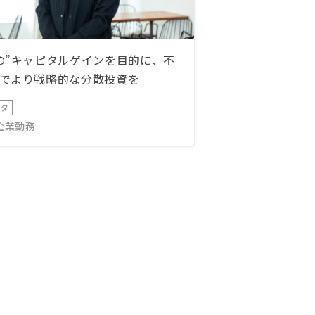
の”キャピタルゲインを目的に、不
でより戦略的な分散投資を
ータ
IT企業勤務