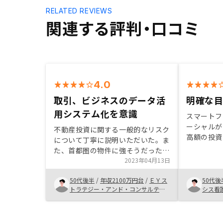
RELATED REVIEWS
関連する評判・口コミ
4.0
取引、ビジネスのデータ活
明確な
用システム化を意識
スマートフ
ーシャルが
不動産投資に関する一般的なリスク
高額の投資
について丁寧に説明いただいた。ま
来的な見通
た、首都圏の物件に強そうだった。
とても不安
営業担当者のタイムリーな対応、契
2023年04月13日
不安や目的
約までの流れがスムーズであった。
りと説明を
50代後半
/
年収2100万円台
/
ＥＹス
50代後
購入物件のキャッシュ・フローなど
トラテジー・アンド・コンサルティ
シス看
がアプリで管理できる点が良かっ
ング株式会社
た。