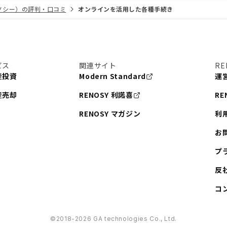
リノシー）の評判・口コミ
オンラインを活用した各種手続き
ビス
関連サイト
RE
産投資
Modern Standard
運
産売却
RENOSY 利諾喜
RE
RENOSY マガジン
利
お
プ
反
コ
©︎2018-2026 GA technologies Co., Ltd.