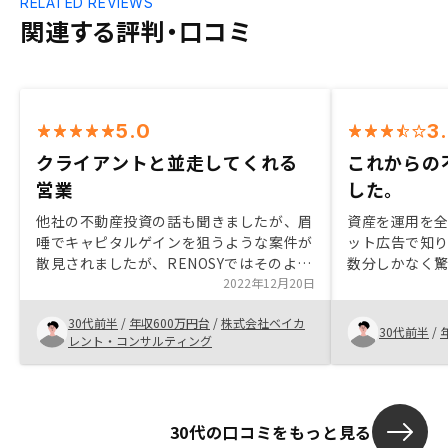
RELATED REVIEWS
関連する評判・口コミ
5.0
3
クライアントと並走してくれる
これからの
営業
した。
他社の不動産投資の話も聞きましたが、眉
資産を運用を
唾でキャピタルゲインを狙うような案件が
ット広告で知
散見されましたが、RENOSYではそのよう
数分しかなく
なことはなく、不動産として本当に資産価
2022年12月20日
した。実際担
値のある物件をおススメいただいたと思い
味で熱意にあ
30代前半
/
年収600万円台
/
株式会社ベイカ
ます。
情でするもの
30代前半
/
レント・コンサルティング
されてもいい
意は決めての一
社員の半分以
というのも面白
30代の口コミをもっと見る
う背景もあると