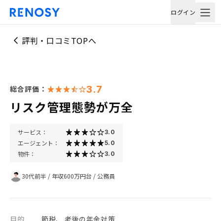
ログイン
評判・口コミTOPへ
3.7
総合評価：
リスク管理態勢が万全
サービス：
3.0
エージェント：
5.0
物件：
3.0
30代前半
/
年収600万円台
/
公務員
目的
節税、 老後の年金対策