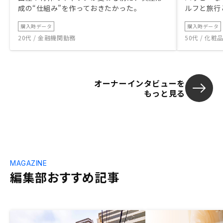
成の“仕組み”を作っておきたかった。
ルフと旅行
購入時データ
購入時データ
20代 / 金融機関勤務
50代 / 化
オーナーインタビューを
もっと見る
MAGAZINE
編集部おすすめ記事