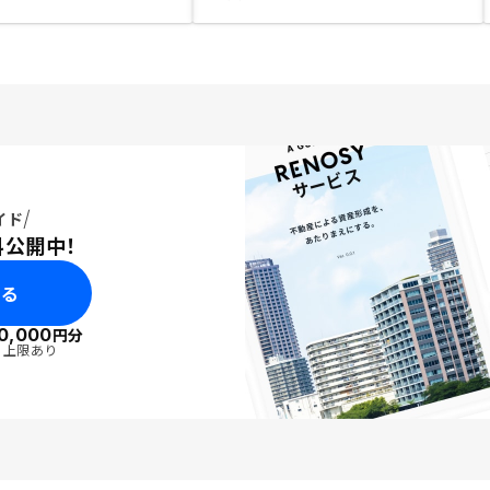
イド
料公開中！
みる
0,000
円分
・上限あり