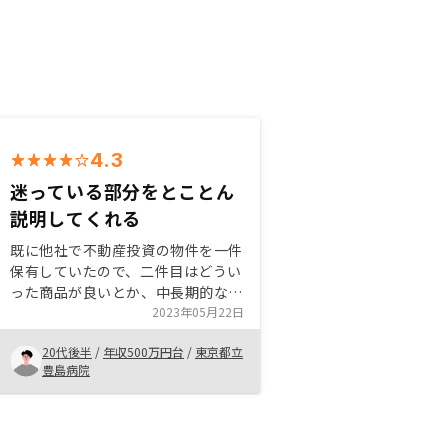
4.3
迷っている部分をとことん
説明してくれる
既に他社で不動産投資の物件を一件
保有していたので、二件目はどうい
った商品が良いとか、中長期的な運
用の目線で事細かく面談で教えてい
2023年05月22日
ただけたのが良かったです。並行し
20代後半
/
年収500万円台
/
東京都立
て何件かの不動産投資会社と面談を
豊島病院
していた中で、一番信頼できると感
じました。また、こちらの会社なら
ではのアプリで運用が確認できると
言う点もわかりやすさ、透明性があ