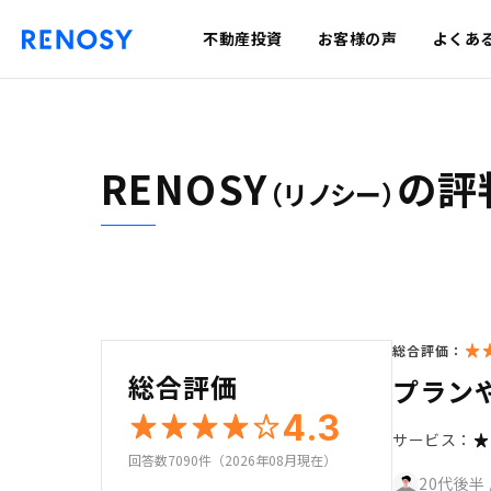
不動産投資
お客様の声
よくあ
RENOSY
の評
（リノシー）
総合評価：
総合評価
プラン
4.3
サービス：
回答数7090件（2026年08月現在）
20代後半