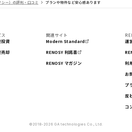
リノシー）の評判・口コミ
プランや物件など安心感あります
ビス
関連サイト
RE
産投資
Modern Standard
運
産売却
RENOSY 利諾喜
RE
RENOSY マガジン
利
お
プ
反
コ
©︎2018-2026 GA technologies Co., Ltd.