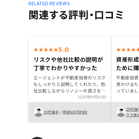
RELATED REVIEWS
関連する評判・口コミ
5.0
リスクや他社比較の説明が
資産形
丁寧でわかりやすかった
ために
エージェントが不動産投資のリスク
不動産投資
もしっかりと説明してくれたり、他
見かけるた
社比較しながらリノシーの良さを伝
っていまし
えてくれて、わかりやすかった。
2020年09月01日
セールスの
ついて丁寧
20代後
プランでは
20代後半
/
年収600万円台
クス株
聞いて、非
ました。他
産投資は他
が大きなメ