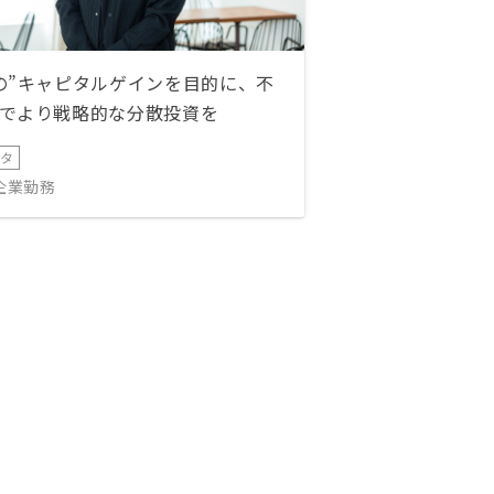
の”キャピタルゲインを目的に、不
でより戦略的な分散投資を
ータ
IT企業勤務