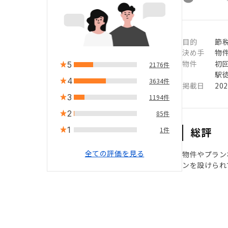
目的
節
決め手
物
物件
初
5
2176件
駅徒
4
3634件
掲載日
20
3
1194件
2
85件
1
総評
1件
全ての評価を見る
物件やプラン
ンを設けられ