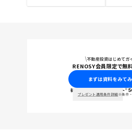
不動産投資はじめてガ
RENOSY会員限定で無
まずは資料をみて
※
初回面談で
ポイント
5
PayPay
プレゼント適用条件詳細
※条件