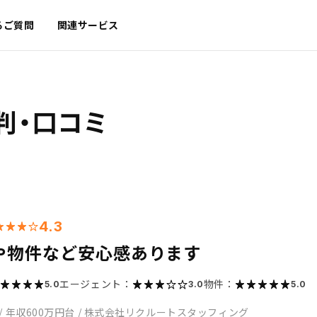
るご質問
関連サービス
判・口コミ
4.3
や物件など安心感あります
エージェント：
物件：
5.0
3.0
5.0
/
年収600万円台
/
株式会社リクルートスタッフィング