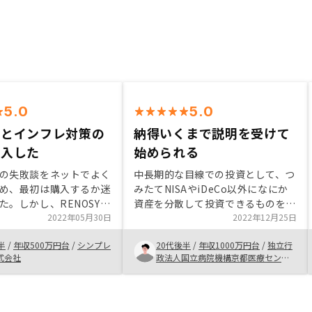
5.0
5.0
成とインフレ対策の
納得いくまで説明を受けて
購入した
始められる
の失敗談をネットでよく
中長期的な目線での投資として、つ
め、最初は購入するか迷
みたてNISAやiDeCo以外になにか
た。しかし、RENOSYの
資産を分散して投資できるものを探
方から、全てのリスクに
2022年05月30日
しており不動産投資を開始しようと
2022年12月25日
な説明とNEOインカム
思いました。 丁寧に説明していた
半
/
年収500万円台
/
シンプレ
20代後半
/
年収1000万円台
/
独立行
それらを見通せることを
だいて非常にわかりやすく、自分も
式会社
政法人国立病院機構京都医療センタ
常に安心し、購入に至り
納得して始めることができました。
ー
の投資商品と比べ、不動
己資本で運用できること
リットと感じました。購