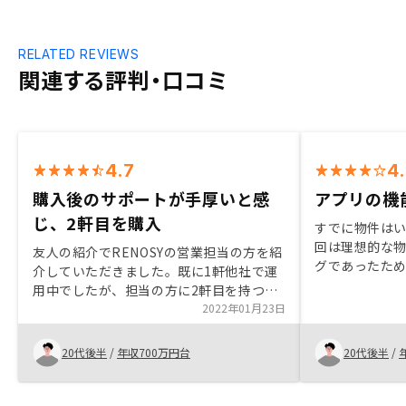
RELATED REVIEWS
関連する評判・口コミ
4.7
4
購入後のサポートが手厚いと感
アプリの機
じ、2軒目を購入
すでに物件は
回は理想的な
友人の紹介でRENOSYの営業担当の方を紹
グであったた
介していただきました。既に1軒他社で運
決めたのちも
用中でしたが、担当の方に2軒目を持つメ
もて丁寧であ
リットを説明いただき、2軒目を持つ興味
2022年01月23日
あったと思う。
が湧きました。管理プランや購入後のサポ
ートが充実していることも魅力に感じ、購
20代後半
/
年収700万円台
20代後半
/
入を決めました。Amazonギフトの配布が
遅い