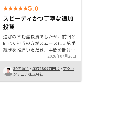
5.0
スピーディかつ丁寧な追加
投資
追加の不動産投資でしたが、前回と
同じく担当の方がスムーズに契約手
続きを推進いただき、手間を掛けず
に対応することができました。ま
2026年07月26日
た、前回購入した不動産を踏まえた
30代前半
/
年収1800万円台
/
アクセ
ポートフォリオ戦略の助言等、有意
ンチュア株式会社
義に面談を実施いただくことができ
ました。