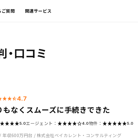
るご質問
関連サービス
判・口コミ
4.7
りもなくスムーズに手続きできた
エージェント：
物件：
5.0
4.0
5.0
/
年収600万円台
/
株式会社ベイカレント・コンサルティング