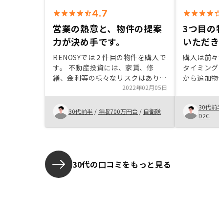
4.7
営業の熱意と、物件の提案
3つ目の
力が決め手です。
いただ
RENOSYでは２件目の物件を購入で
購入は前々
す。 不動産投資には、家賃、修
タイミング
繕、金利等の様々なリスクはありま
から追加物
すが、RENOSYでは管理プランも充
2022年02月05日
ました。空
実しており、安心して始められると
た際のご連
30代前
思います。また、銀行の金利も安い
るので、基
30代前半
/
年収700万円台
/
自衛隊
D2C
プランを提案していただき、その点
ー様から購
もよいと感じました。 これまで、
した。
他社でも話を聞き物件の提案を受け
ましたが、決め手に欠けるものばか
りでした。営業の方の熱意と、条件
30代の口コミをもっと見る
の良い物件を提案していただいたこ
とにより、即購入に至りました。