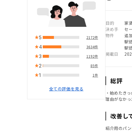
目的
家
決め手
セ
物件
追
5
2172件
駅徒
4
3634件
駅徒
掲載日
20
3
1192件
2
85件
1
1件
総評
全ての評価を見る
・始めたきっ
理由がなかっ
改善し
紹介用のパン