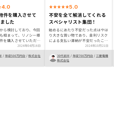
4.0
5.0
物件を購入させて
不安を全て解消してくれる
きました
スペシャリスト集団！
から検討しており、今回
始めるにあたり不安だった点はやは
も相まって、リノシー様
り大きな買い物であり、金利リスク
件を購入させていただき
による支払い滞納が不安だったこと
室時の連絡や何か破損し
2024年04月16日
です。しかし、どんな質問にも適切
2024年10月21日
絡も早くご連絡いただけ
に回答頂き安心して購入することが
半
/
年収500万円台
/
株式会社
30代前半
/
年収700万円台
/
三菱電機
本的に追加物件もリノシ
できました！ 信用力がある方はや
株式会社
入しようと考えておりま
らない手はないです！ありません！
ありがとうございました！