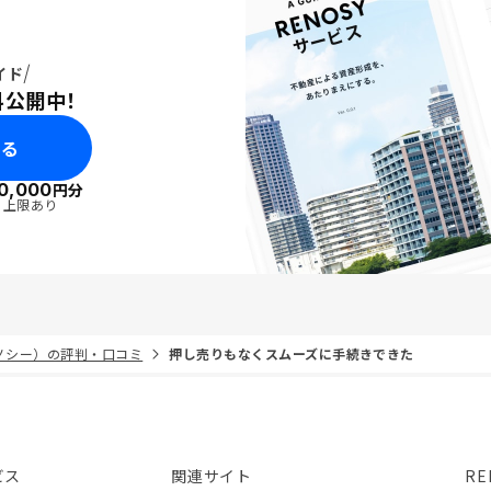
イド
料公開中！
みる
0,000
円分
・上限あり
リノシー）の評判・口コミ
押し売りもなくスムーズに手続きできた
ビス
関連サイト
RE