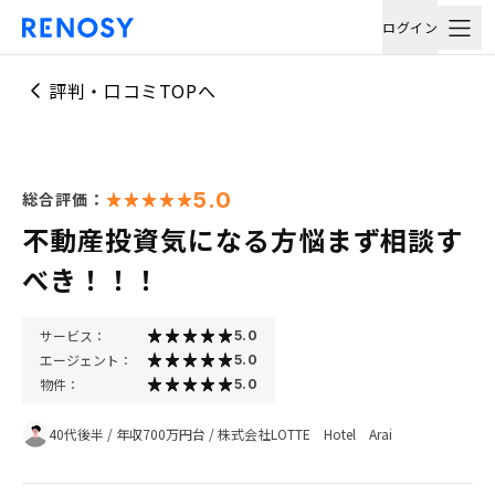
ログイン
評判・口コミTOPへ
5.0
総合評価：
不動産投資気になる方悩まず相談す
べき！！！
サービス：
5.0
エージェント：
5.0
物件：
5.0
40代後半
/
年収700万円台
/
株式会社LOTTE Hotel Arai