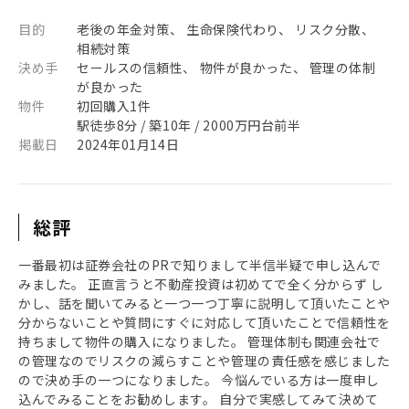
目的
老後の年金対策、 生命保険代わり、 リスク分散、
相続対策
決め手
セールスの信頼性、 物件が良かった、 管理の体制
が良かった
物件
初回購入1件
駅徒歩8分 / 築10年 / 2000万円台前半
掲載日
2024年01月14日
総評
一番最初は証券会社のPRで知りまして半信半疑で申し込んで
みました。 正直言うと不動産投資は初めてで全く分からず し
かし、話を聞いてみると一つ一つ丁寧に説明して頂いたことや
分からないことや質問にすぐに対応して頂いたことで信頼性を
持ちまして物件の購入になりました。 管理体制も関連会社で
の管理なのでリスクの減らすことや管理の責任感を感じました
ので決め手の一つになりました。 今悩んでいる方は一度申し
込んでみることをお勧めします。 自分で実感してみて決めて