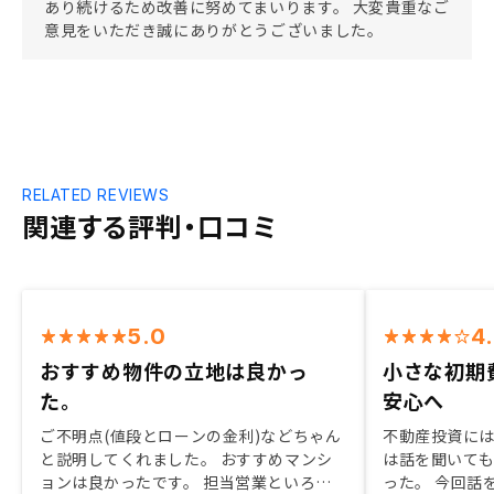
あり続けるため改善に努めてまいります。 大変貴重なご
意見をいただき誠にありがとうございました。
RELATED REVIEWS
関連する評判・口コミ
5.0
4
おすすめ物件の立地は良かっ
小さな初期
た。
安心へ
ご不明点(値段とローンの金利)などちゃん
不動産投資に
と説明してくれました。 おすすめマンシ
は話を聞いて
ョンは良かったです。 担当営業といろい
った。 今回話