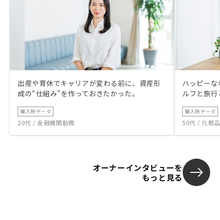
出産や育休でキャリアが変わる前に、資産形
ハッピーな
成の“仕組み”を作っておきたかった。
ルフと旅行
購入時データ
購入時データ
20代 / 金融機関勤務
50代 / 化
オーナーインタビューを
もっと見る