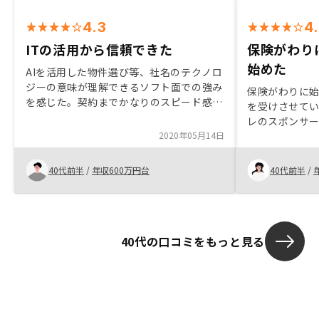
4.3
4
ITの活用から信頼できた
保険がわり
始めた
AIを活用した物件選び等、社名のテクノロ
ジーの意味が理解できるソフト面での強み
保険がわりに
を感じた。契約までかなりのスピード感を
を受けさせて
求められる。 契約まで落ちついて考える
レのスポンサ
隙を与えないといった感じだった
2020年05月14日
できる会社だ
も丁寧にご説
ることができ
40代前半
/
年収600万円台
40代前半
/
40代の口コミをもっと見る