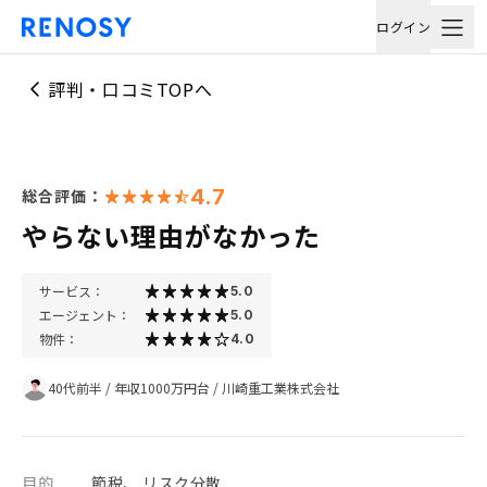
ログイン
評判・口コミTOPへ
4.7
総合評価：
やらない理由がなかった
サービス：
5.0
エージェント：
5.0
物件：
4.0
40代前半
/
年収1000万円台
/
川崎重工業株式会社
目的
節税、 リスク分散