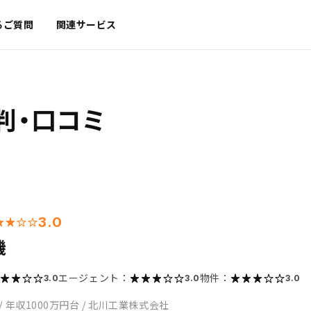
るご質問
関連サービス
判・口コミ
3.0
機
エージェント：
物件：
3.0
3.0
3.0
/
年収1000万円台
/
北川工業株式会社