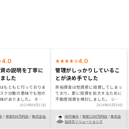
4.0
4.0
投資の説明を丁寧に
管理がしっかりしているこ
きました
とが決め手でした
はもともと行っておりま
余裕資金は他資産に投資してしまっ
スク分散の意味でも他の
ており、更に投資を拡大するために
味がありました。 そん
不動産投資を検討しました。 シノ
たま公告で目にしたのが
2023年09月12日
ケンなど他業者からも話を聞きまし
2024年05月30日
面談の申し込みをしまし
たが、フルローンで提案してくれた
半
/
年収900万円台
/
株式会社
40代後半
/
年収1200万円台
/
株式会
な額の投資となりますの
ことと、管理の手間がかからないこ
社日立ソリューションズ
がありましたが、面談の
とが決め手となりました。 もう少