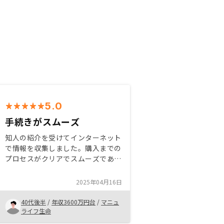
5.0
手続きがスムーズ
知人の紹介を受けてインターネット
で情報を収集しました。購入までの
プロセスがクリアでスムーズであ
り、特に迷うことなく手続きを完了
することができました。また不明点
2025年04月16日
や疑問点にも迅速に対応頂けたこと
がよかったです。アプリ含め購入後
40代後半
/
年収3600万円台
/
マニュ
のサポートが充実しており信頼が置
ライフ生命
けます。