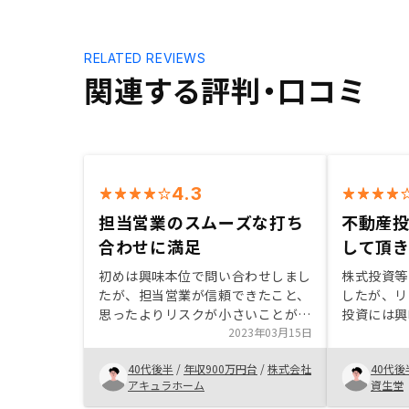
RELATED REVIEWS
関連する評判・口コミ
4.3
担当営業のスムーズな打ち
不動産
合わせに満足
して頂
初めは興味本位で問い合わせしまし
株式投資等
たが、担当営業が信頼できたこと、
したが、リ
思ったよりリスクが小さいことがあ
投資には興
り、決めました。 リスクとはキャ
2023年03月15日
な時にたま
ッシュフロー、毎月の支払いです。
きっかけで
40代後半
/
年収900万円台
/
株式会社
40代後
自己資金10万円で始めたため毎月
た。 大き
アキュラホーム
資生堂
10,000円前後のマイナスではあり
で多少不安