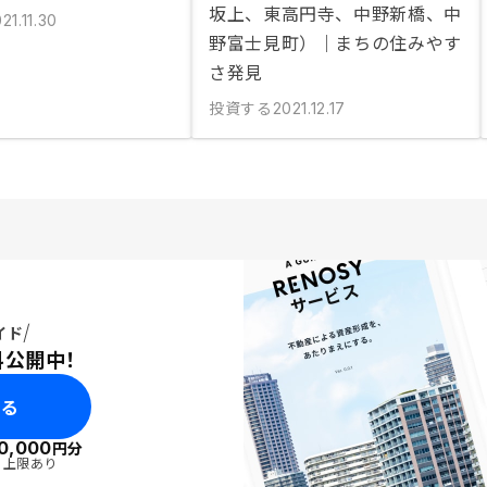
坂上、東高円寺、中野新橋、中
21.11.30
野富士見町）｜まちの住みやす
さ発見
投資する
2021.12.17
イド
料公開中！
みる
0,000
円分
・上限あり