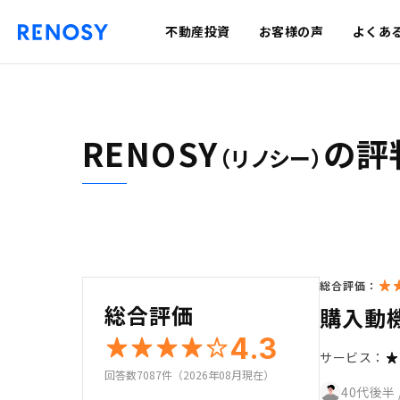
不動産投資
お客様の声
よくあ
RENOSY
の評
（リノシー）
総合評価：
総合評価
購入動
4.3
サービス：
回答数7087件（2026年08月現在）
40代後半