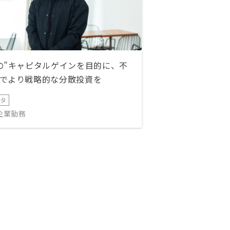
の”キャピタルゲインを目的に、不
でより戦略的な分散投資を
ータ
IT企業勤務