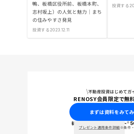
鴨、板橋区役所前、板橋本町、
投資する
20
志村坂上）の人気と魅力｜まち
の住みやすさ発見
投資する
2023.12.11
不動産投資はじめてガ
RENOSY会員限定で無
まずは資料をみて
※
初回面談で
ポイント
5
PayPay
プレゼント適用条件詳細
※条件