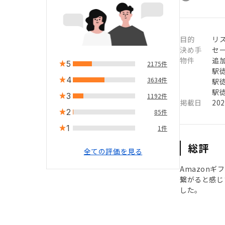
目的
リ
決め手
セ
物件
追
5
2175件
駅徒
4
3634件
駅徒
駅徒
3
1192件
掲載日
20
2
85件
1
1件
総評
全ての評価を見る
Amazon
繋がると感じ
した。