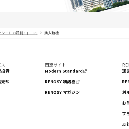
リノシー）の評判・口コミ
購入動機
ビス
関連サイト
RE
産投資
Modern Standard
運
産売却
RENOSY 利諾喜
RE
RENOSY マガジン
利
お
プ
反